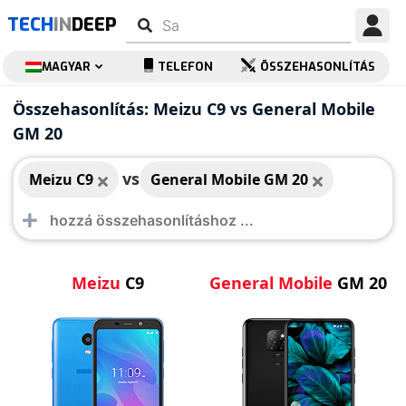
TECH
IN
DEEP
MAGYAR
TELEFON
ÖSSZEHASONLÍTÁS
Meizu C9
General Mobile GM
Összehasonlítás: Meizu C9 vs General Mobile
20
GM 20
vs
Meizu C9
General Mobile GM 20
Meizu
C9
General Mobile
GM 20