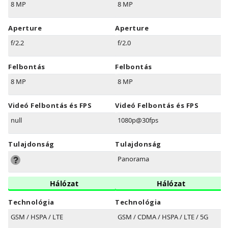
8 MP
8 MP
Aperture
Aperture
f/2.2
f/2.0
Felbontás
Felbontás
8 MP
8 MP
Videó Felbontás és FPS
Videó Felbontás és FPS
null
1080p@30fps
Tulajdonság
Tulajdonság
Panorama
Hálózat
Hálózat
Technológia
Technológia
GSM / HSPA / LTE
GSM / CDMA / HSPA / LTE / 5G