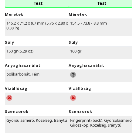
Test
Test
Méretek
Méretek
146.2 x 71.2 x 9.7 mm (5.76 x 2.80 x
154.5
•
73.8
•
8.8 mm
0.38 in)
Súly
Súly
150 gr (5.29 oz)
160 gr
Anyaghasználat
Anyaghasználat
polikarbonát, Fém
Vízállóság
Vízállóság
Szenzorok
Szenzorok
Gyorsulásmérő, Közelség, Iránytű
Fingerprint (back), Gyorsulásmérő,
Giroszkóp, Közelség, Iránytű