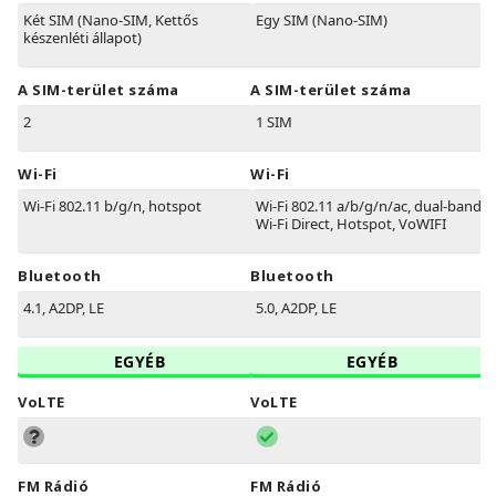
Két SIM (Nano-SIM, Kettős
Egy SIM (Nano-SIM)
készenléti állapot)
A SIM-terület száma
A SIM-terület száma
2
1 SIM
Wi-Fi
Wi-Fi
Wi-Fi 802.11 b/g/n, hotspot
Wi-Fi 802.11 a/b/g/n/ac, dual-band,
Wi-Fi Direct, Hotspot, VoWIFI
Bluetooth
Bluetooth
4.1, A2DP, LE
5.0, A2DP, LE
EGYÉB
EGYÉB
VoLTE
VoLTE
FM Rádió
FM Rádió