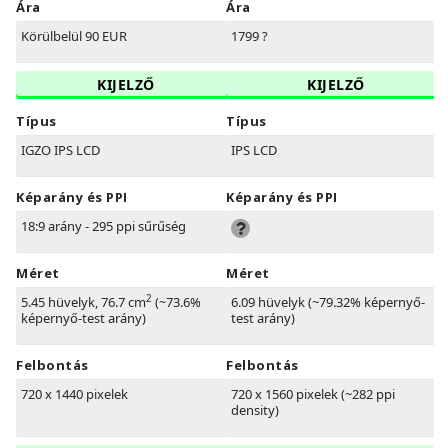
Ára
Ára
Körülbelül 90 EUR
1799 ?
KIJELZŐ
KIJELZŐ
Típus
Típus
IGZO IPS LCD
IPS LCD
Képarány és PPI
Képarány és PPI
18:9 arány - 295 ppi sűrűség
Méret
Méret
2
5.45 hüvelyk, 76.7 cm
(~73.6%
6.09 hüvelyk (~79.32% képernyő-
képernyő-test arány)
test arány)
Felbontás
Felbontás
720 x 1440 pixelek
720 x 1560 pixelek (~282 ppi
density)