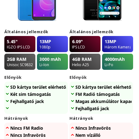
Általános jellemzők
Általános jellemzők
5.45"
13MP
6.09"
13MP
IGZO IPS LCD
1080p
IPS LCD
Három Kamera
2GB
RAM
3000
mAh
4GB
RAM
4000
mAh
Unisoc SC9832E
Li-Ion
Helio A25
Li-Po
Előnyök
Előnyök
SD kártya terület elérhetőség
SD kártya terület elérhetőség
Két sim támogatás
FM Radió támogatás
Fejhallgató jack
Magas akkumúlátor kapacítá
Fejhallgató jack
Hátrányok
Hátrányok
Nincs FM Radio
Nincs Infravörös
Nincs Infravörös
Nem vízálló