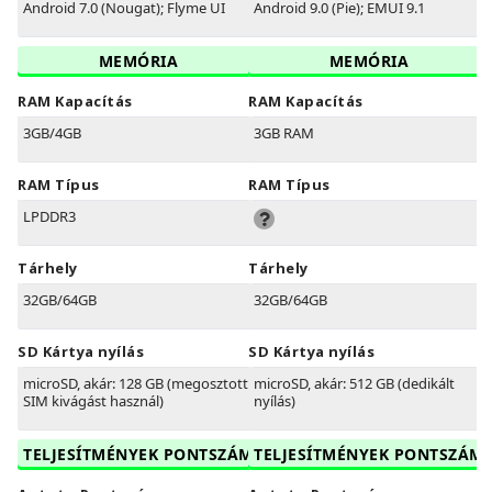
Android 7.0 (Nougat); Flyme UI
Android 9.0 (Pie); EMUI 9.1
MEMÓRIA
MEMÓRIA
RAM Kapacítás
RAM Kapacítás
3GB/4GB
3GB RAM
RAM Típus
RAM Típus
LPDDR3
Tárhely
Tárhely
32GB/64GB
32GB/64GB
SD Kártya nyílás
SD Kártya nyílás
microSD, akár: 128 GB (megosztott
microSD, akár: 512 GB (dedikált
SIM kivágást használ)
nyílás)
TELJESÍTMÉNYEK PONTSZÁM
TELJESÍTMÉNYEK PONTSZÁM