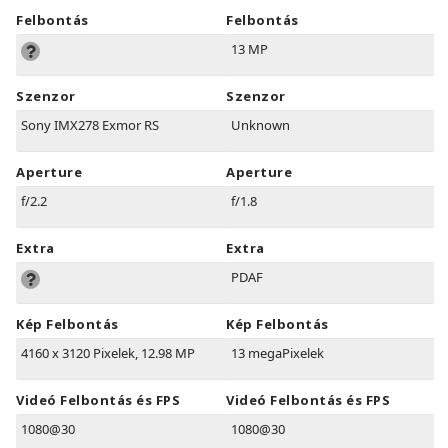
Felbontás
Felbontás
13 MP
Szenzor
Szenzor
Sony IMX278 Exmor RS
Unknown
Aperture
Aperture
f/2.2
f/1.8
Extra
Extra
PDAF
Kép Felbontás
Kép Felbontás
4160 x 3120 Pixelek, 12.98 MP
13 megaPixelek
Videó Felbontás és FPS
Videó Felbontás és FPS
1080@30
1080@30