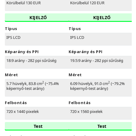
Körülbelül 130 EUR
Körülbelül 120 EUR
KIJELZŐ
KIJELZŐ
Típus
Típus
IPS LCD
IPS LCD
Képarány és PPI
Képarány és PPI
18:9 arány - 282 ppi sűrűség
19.5:9 arány - 282 ppi sűrűség
Méret
Méret
2
2
5.7 hüvelyk, 83.8 cm
(~75.4%
6.09 hüvelyk, 91.0 cm
(~79.2%
képernyő-test arány)
képernyő-test arány)
Felbontás
Felbontás
720 x 1440 pixelek
720 x 1560 pixelek
Test
Test