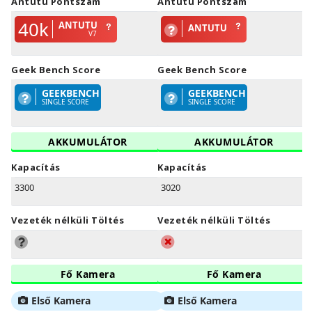
Antutu Pontszám
Antutu Pontszám
40k
ANTUTU
ANTUTU
V7
Geek Bench Score
Geek Bench Score
GEEKBENCH
GEEKBENCH
SINGLE SCORE
SINGLE SCORE
AKKUMULÁTOR
AKKUMULÁTOR
Kapacítás
Kapacítás
3300
3020
Vezeték nélküli Töltés
Vezeték nélküli Töltés
Fő Kamera
Fő Kamera
Első Kamera
Első Kamera