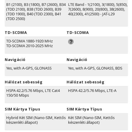
B1
(2100)
, B3
(1800)
, B7
(2600)
, B34
LTE Band - 1(2100), 3(1800), 5(850),
(TDD 2100)
, B38
(TDD 2600)
, B39
7(2600), 8(900), 20(800), 38(2600),
(TDD 1900)
, B40
(TDD 2300)
, B41
40(2300), 41(2500) - JAT-L29
(TDD 2500)
TD-SCDMA
TD-SCDMA
TD-SCDMA 1880-1920 MHz
TD-SCDMA 2010-2025 MHz
Navigáció
Navigáció
Yes, with A-GPS, GLONASS
Yes, with A-GPS, GLONASS, BDS
Hálózat sebesség
Hálózat sebesség
HSPA 42.2/5.76 Mbps, LTE Cat4
HSPA 42.2/5.76 Mbps, LTE-A
150/50 Mbps
SIM Kártya Típus
SIM Kártya Típus
Hybrid Két SIM (Nano-SIM, Kettős
Két SIM (Nano-SIM, Kettős
készenléti állapot)
készenléti állapot)