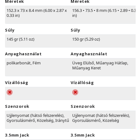
Méretek
Méretek
152.3 x 73 x 8.4 mm (6.00 x 2.87 x
156.3
•
73.5
•
8 mm (6.15
•
2.89
•
0.31
0.33 in)
in)
Súly
Súly
145 gr (5.11 oz)
150 gr (5.29 oz)
Anyaghasználat
Anyaghasználat
polikarbonát, Fém
Üveg Elülső, Műanyag Hátlap,
Műanyag Keret
Vízállóság
Vízállóság
Szenzorok
Szenzorok
Ujjlenyomat (hátsó felszerelés),
Ujjlenyomat (hátsó felszerelés),
Gyorsulásmérő, Közelség, Iránytű
Gyorsulásmérő, Közelség
3.5mm Jack
3.5mm Jack