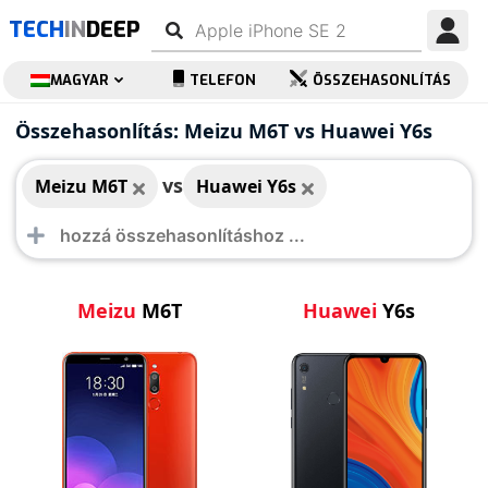
TECH
IN
DEEP
MAGYAR
TELEFON
ÖSSZEHASONLÍTÁS
Meizu M6T
Huawei Y6s
Összehasonlítás: Meizu M6T vs Huawei Y6s
vs
Meizu M6T
Huawei Y6s
Meizu
M6T
Huawei
Y6s