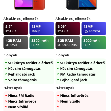
Általános jellemzők
Általános jellemzők
5.7"
13MP
6.09"
13MP
IPS LCD
1080p
IPS LCD
Egy Kamera
4GB
RAM
3300
mAh
3GB
RAM
3020
mAh
MT6750
Li-Ion
MT6765 Helio P35
Li-Po
Előnyök
Előnyök
SD kártya terület elérhetőség
SD kártya terület elérhetőség
Két sim támogatás
Két sim támogatás
Fejhallgató jack
FM Radió támogatás
Volte támogatás
Fejhallgató jack
Hátrányok
Hátrányok
Nincs FM Radio
Nincs Infravörös
Nincs Infravörös
Nem vízálló
Nem vízálló