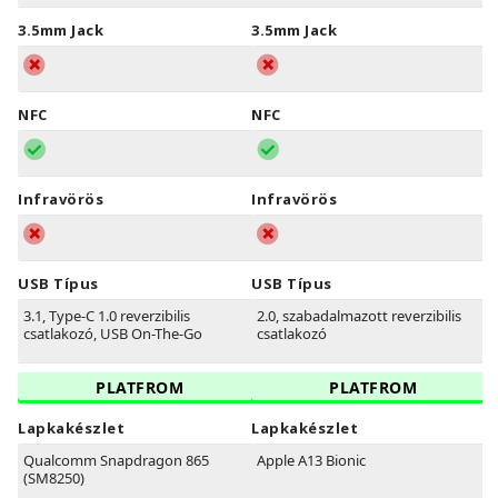
3.5mm Jack
3.5mm Jack
NFC
NFC
Infravörös
Infravörös
USB Típus
USB Típus
3.1, Type-C 1.0 reverzibilis
2.0, szabadalmazott reverzibilis
csatlakozó, USB On-The-Go
csatlakozó
PLATFROM
PLATFROM
Lapkakészlet
Lapkakészlet
Qualcomm Snapdragon 865
Apple A13 Bionic
(SM8250)