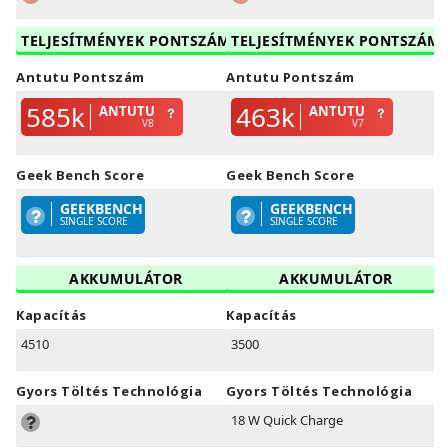
TELJESÍTMÉNYEK PONTSZÁM
TELJESÍTMÉNYEK PONTSZÁM
Antutu Pontszám
Antutu Pontszám
585k
463k
ANTUTU
ANTUTU
V8
V7
Geek Bench Score
Geek Bench Score
GEEKBENCH
GEEKBENCH
SINGLE SCORE
SINGLE SCORE
AKKUMULÁTOR
AKKUMULÁTOR
Kapacítás
Kapacítás
4510
3500
Gyors Töltés Technológia
Gyors Töltés Technológia
18 W Quick Charge