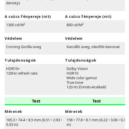
density)
A csúcs fényereje (nit)
A csúcs fényereje (nit)
1300 cd/M²
800 cd/M²
Védelem
Védelem
Corning Gorilla üveg
Karcálló üveg, oleofób bevonat
Tulajdonságok
Tulajdonságok
HDR10+
Dolby Vision
120Hz refresh rate
HDR10
Wide color gamut
True-tone
120 Hz Érintés-érzékelő
Test
Test
Méretek
Méretek
165.3
•
74.4
•
8.5 mm (6.51
•
2.93
•
158
•
77.8
•
8.1 mm (6.22
•
3.06
•
0.32
0.33 in)
in)