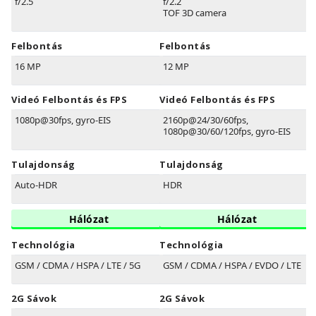
f/2.5
f/2.2
TOF 3D camera
Felbontás
Felbontás
16 MP
12 MP
Videó Felbontás és FPS
Videó Felbontás és FPS
1080p@30fps, gyro-EIS
2160p@24/30/60fps,
1080p@30/60/120fps, gyro-EIS
Tulajdonság
Tulajdonság
Auto-HDR
HDR
Hálózat
Hálózat
Technológia
Technológia
GSM / CDMA / HSPA / LTE / 5G
GSM / CDMA / HSPA / EVDO / LTE
2G Sávok
2G Sávok