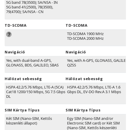
5G band 78(3500); SA/NSA - IN
5G band 41(2500), 78(3500),
79(4700); SA/NSA - CN
TD-SCDMA
TD-SCDMA
TD-SCDMA 1900 MHz
TD-SCDMA 2000 MHz
Navigáció
Navigáció
Yes, with dual-band A-GPS,
Yes, with A-GPS, GLONASS, GALILEO,
GLONASS, BDS, GALILEO, SBAS
QZSS
Hálózat sebesség
Hálózat sebesség
HSPA 42.2/5.76 Mbps, LTE-A (5CA)
HSPA 42.2/5.76 Mbps, LTE-A 1.6
Cat18 1200/150 Mbps, 5G 7.5 Gbps
Gbps DL, EV-DO Rev.A 3.1 Mbps
DL
SIM Kártya Típus
SIM Kártya Típus
Két SIM (Nano-SIM, Kettős
Egy SIM (Nano-SIM and/or
készenléti állapot)
Electronic SIM card) or Két SIM
(Nano-SIM, Kettős készenléti