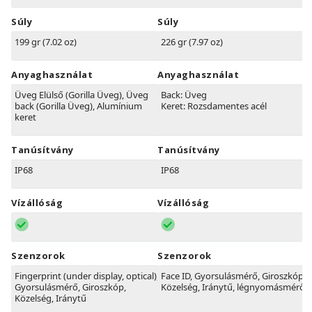
Súly
Súly
199 gr (7.02 oz)
226 gr (7.97 oz)
Anyaghasználat
Anyaghasználat
Üveg Elülső (Gorilla Üveg), Üveg
Back: Üveg
back (Gorilla Üveg), Alumínium
Keret: Rozsdamentes acél
keret
Tanúsítvány
Tanúsítvány
IP68
IP68
Vízállóság
Vízállóság
Szenzorok
Szenzorok
Fingerprint (under display, optical),
Face ID, Gyorsulásmérő, Giroszkóp,
Gyorsulásmérő, Giroszkóp,
Közelség, Iránytű, légnyomásmérő
Közelség, Iránytű