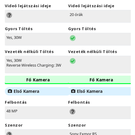
Videó lejátszási ideje
Videó lejátszási ideje
20 órák
Gyors Töltés
Gyors Töltés
Yes, 30W
Vezeték nélküli Töltés
Vezeték nélküli Töltés
Yes, 30W
Reverse Wireless Charging: 3W
Fő Kamera
Fő Kamera
Első Kamera
Első Kamera
Felbontás
Felbontás
48 MP
Szenzor
Szenzor
Sony Exmor RS