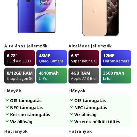
Általános jellemzők
Általános jellemzők
6.78"
48MP
6.5"
12MP
Fluid AMOLED
Quad Camera
Super Retina XDR OLED
Három Kamera
8/12GB
RAM
4510
mAh
4GB
RAM
3500
mAh
Snapdragon 865
Li-Po
Apple A13 Bionic
Li-Ion
Előnyök
Előnyök
OIS támogatás
OIS támogatás
NFC támogatás
NFC támogatás
Két sim támogatás
Víz állóság
Víz állóság
Vezeték nélküli töltés
Hátrányok
Hátrányok