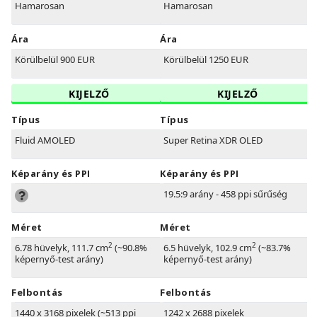
Hamarosan
Hamarosan
Ára
Ára
Körülbelül 900 EUR
Körülbelül 1250 EUR
KIJELZŐ
KIJELZŐ
Típus
Típus
Fluid AMOLED
Super Retina XDR OLED
Képarány és PPI
Képarány és PPI
19.5:9 arány - 458 ppi sűrűség
Méret
Méret
2
2
6.78 hüvelyk, 111.7 cm
(~90.8%
6.5 hüvelyk, 102.9 cm
(~83.7%
képernyő-test arány)
képernyő-test arány)
Felbontás
Felbontás
1440 x 3168 pixelek (~513 ppi
1242 x 2688 pixelek