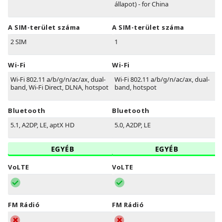
állapot) - for China
A SIM-terület száma
A SIM-terület száma
2 SIM
1
Wi-Fi
Wi-Fi
Wi-Fi 802.11 a/b/g/n/ac/ax, dual-
Wi-Fi 802.11 a/b/g/n/ac/ax, dual-
band, Wi-Fi Direct, DLNA, hotspot
band, hotspot
Bluetooth
Bluetooth
5.1, A2DP, LE, aptX HD
5.0, A2DP, LE
EGYÉB
EGYÉB
VoLTE
VoLTE
FM Rádió
FM Rádió