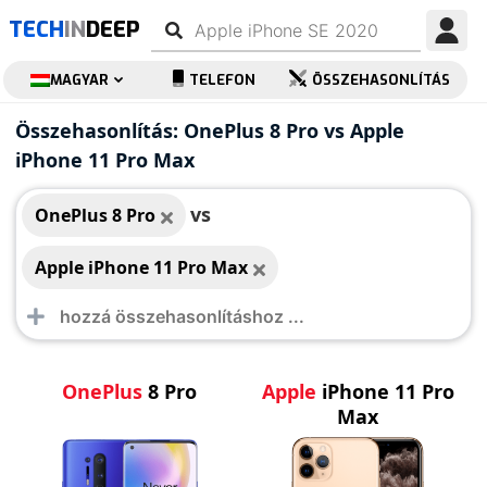
TECH
IN
DEEP
MAGYAR
TELEFON
ÖSSZEHASONLÍTÁS
OnePlus 8 Pro
Apple iPhone 11 Pro
Összehasonlítás: OnePlus 8 Pro vs Apple
Max
iPhone 11 Pro Max
vs
OnePlus 8 Pro
Apple iPhone 11 Pro Max
OnePlus
8 Pro
Apple
iPhone 11 Pro
Max