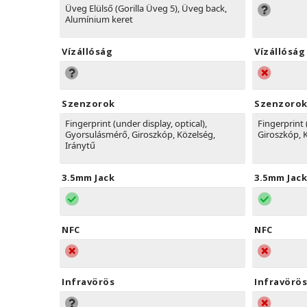
Üveg Elülső (Gorilla Üveg 5), Üveg back,
Alumínium keret
Vízállóság
Vízállóság
Szenzorok
Szenzoro
Fingerprint (under display, optical),
Fingerprint
Gyorsulásmérő, Giroszkóp, Közelség,
Giroszkóp, 
Iránytű
3.5mm Jack
3.5mm Jack
NFC
NFC
Infravörös
Infravörös