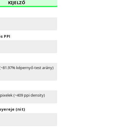
KIJELZŐ
s PPI
 (~81.97% képernyő-test arány)
pixelek (~409 ppi density)
yereje (nit)