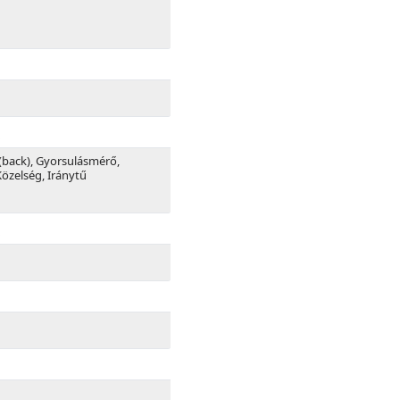
k
 (back), Gyorsulásmérő,
Közelség, Iránytű