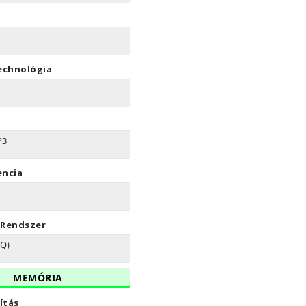
echnológia
P3
encia
 Rendszer
(Q)
MEMÓRIA
ítás