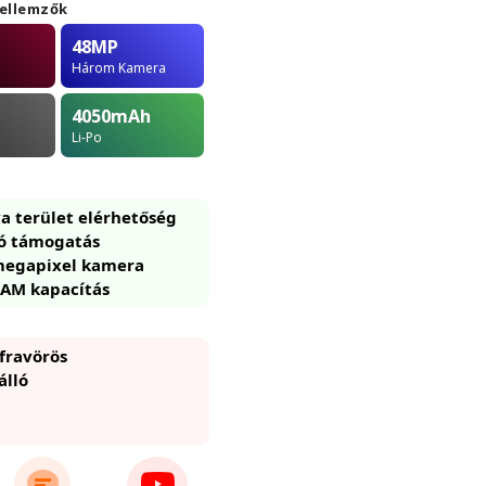
jellemzők
48MP
Három Kamera
4050
mAh
Li-Po
a terület elérhetőség
ó támogatás
egapixel kamera
AM kapacítás
fravörös
álló