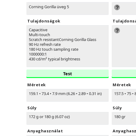
Corning Gorilla üveg 5
Tulajdonságok
Tulajdons
Capacitive
Multi-touch
Scratch resistantCorning Gorilla Glass
90 Hz refresh rate
180 Hz touch sampling rate
1000000:1
430 cd/m² typical brightness
Test
Méretek
Méretek
159.1
•
73.4
•
7.9 mm (6.26
•
2.89
•
0.31 in)
157.5
•
75
•
8
Súly
Súly
172 g or 180 g (6.07 oz)
180 gr
Anyaghasználat
Anyaghasz