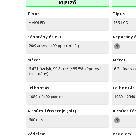
KIJELZŐ
Típus
Típus
AMOLED
IPS LCD
Képarány és PPI
Képarány é
20:9 arány - 409 ppi sűrűség
Méret
Méret
2
6.43 hüvelyk, 99.8 cm
(~85.5% képernyő-
6.3 hüvelyk
test arány)
Felbontás
Felbontás
1080 x 2400 pixelek
1080 x 2340 
A csúcs fényereje (nit)
A csúcs fén
600 nits
Védelem
Védelem