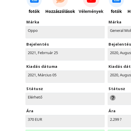
fotók
Hozzászólások
Vélemények
fotók
H
Márka
Márka
Oppo
General Mob
Bejelentés
Bejelentés
2021, Febrruár 25
2020, Augus
Kiadás dátuma
Kiadás dá
2021, Március 05
2020, Augus
Státusz
Státusz
Elérhető
Ára
Ára
370 EUR
2.299 ?