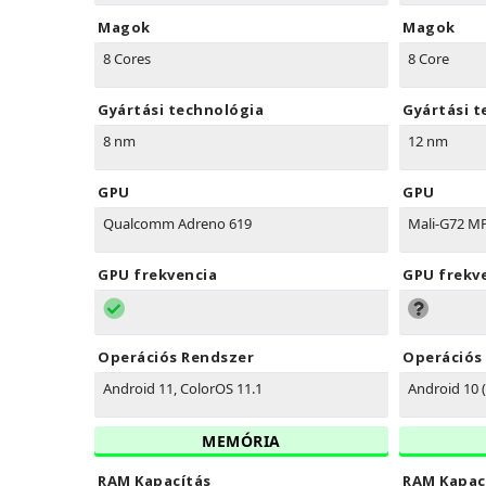
Magok
Magok
8 Cores
8 Core
Gyártási technológia
Gyártási t
8 nm
12 nm
GPU
GPU
Qualcomm Adreno 619
Mali-G72 M
GPU frekvencia
GPU frekv
Operációs Rendszer
Operációs
Android 11, ColorOS 11.1
Android 10 
MEMÓRIA
RAM Kapacítás
RAM Kapac