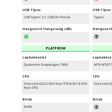
USB Típus
USB Típus
USB Type-C 3.1, USB On-The-Go
Type-C
Hangszoró Hangosság (dB)
Hangszoró
PLATFROM
Lapkakészlet
Lapkakész
Qualcomm Snapdragon 750G
MTK MT6771
CPU
CPU
Octa-core (2x2.2 GHz Kryo 570 & 6x1.8 GHz
Octa-core (2
Kryo 570)
Bitek
Bitek
64 Bit