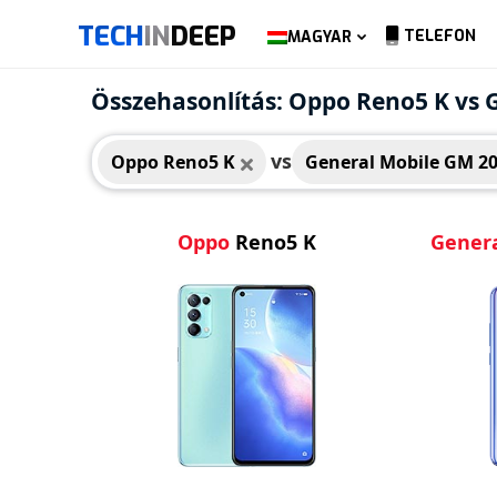
TECH
IN
DEEP
TELEFON
MAGYAR
Oppo Reno5 K
Gene
Összehasonlítás: Oppo Reno5 K vs 
vs
Oppo Reno5 K
General Mobile GM 20
Oppo
Reno5 K
Genera