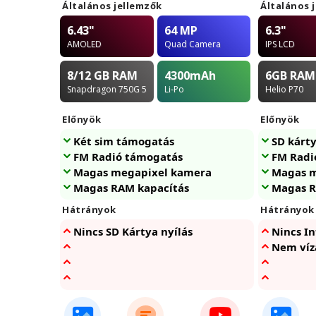
Általános jellemzők
Általános 
6.43"
64 MP
6.3"
AMOLED
Quad Camera
IPS LCD
8/12 GB
RAM
4300
mAh
6GB
RAM
Snapdragon 750G 5G
Li-Po
Helio P70
Előnyök
Előnyök
Két sim támogatás
SD kárty
FM Radió támogatás
FM Radi
Magas megapixel kamera
Magas m
Magas RAM kapacítás
Magas R
Hátrányok
Hátrányok
Nincs SD Kártya nyílás
Nincs In
Nem víz