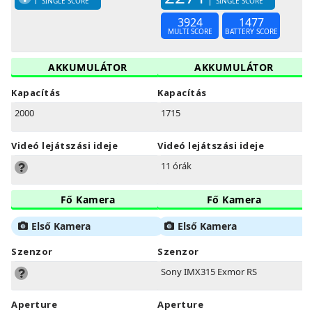
SINGLE SCORE
SINGLE SCORE
3924
1477
MULTI SCORE
BATTERY SCORE
AKKUMULÁTOR
AKKUMULÁTOR
Kapacítás
Kapacítás
2000
1715
Videó lejátszási ideje
Videó lejátszási ideje
11 órák
Fő Kamera
Fő Kamera
Első Kamera
Első Kamera
Szenzor
Szenzor
Sony IMX315 Exmor RS
Aperture
Aperture