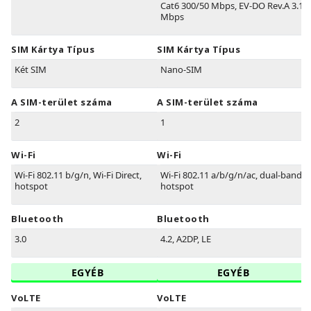
Cat6 300/50 Mbps, EV-DO Rev.A 3.1
Mbps
SIM Kártya Típus
SIM Kártya Típus
Két SIM
Nano-SIM
A SIM-terület száma
A SIM-terület száma
2
1
Wi-Fi
Wi-Fi
Wi-Fi 802.11 b/g/n, Wi-Fi Direct,
Wi-Fi 802.11 a/b/g/n/ac, dual-band,
hotspot
hotspot
Bluetooth
Bluetooth
3.0
4.2, A2DP, LE
EGYÉB
EGYÉB
VoLTE
VoLTE