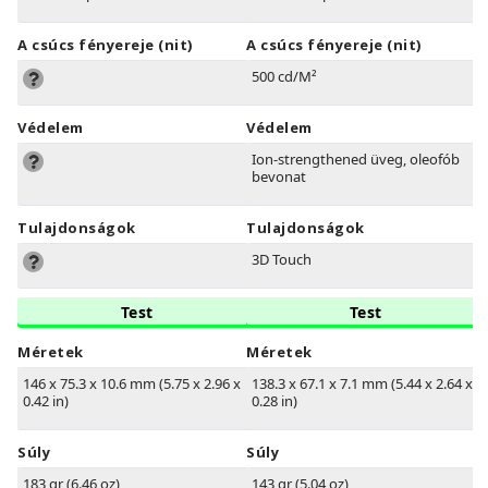
A csúcs fényereje (nit)
A csúcs fényereje (nit)
500 cd/M²
Védelem
Védelem
Ion-strengthened üveg, oleofób
bevonat
Tulajdonságok
Tulajdonságok
3D Touch
Test
Test
Méretek
Méretek
146 x 75.3 x 10.6 mm (5.75 x 2.96 x
138.3 x 67.1 x 7.1 mm (5.44 x 2.64 x
0.42 in)
0.28 in)
Súly
Súly
183 gr (6.46 oz)
143 gr (5.04 oz)