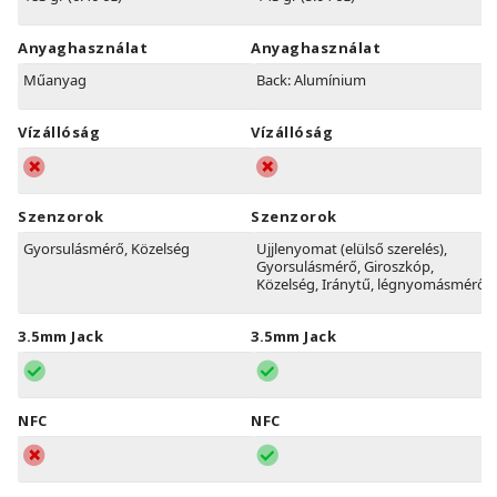
Anyaghasználat
Anyaghasználat
Műanyag
Back: Alumínium
Vízállóság
Vízállóság
Szenzorok
Szenzorok
Gyorsulásmérő, Közelség
Ujjlenyomat (elülső szerelés),
Gyorsulásmérő, Giroszkóp,
Közelség, Iránytű, légnyomásmérő
3.5mm Jack
3.5mm Jack
NFC
NFC