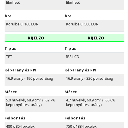
Elérhető
Elérhető
Ára
Ára
Körülbelül 160 EUR
Körülbelül 500 EUR
KIJELZŐ
KIJELZŐ
Típus
Típus
TFT
IPS LCD
Képarány és PPI
Képarány és PPI
16:9 arány - 196 ppi sűrűség
16:9 arány - 326 ppi sűrűség
Méret
Méret
2
2
5.0 hüvelyk, 68.9 cm
(~62.7%
4.7 hüvelyk, 60.9 cm
(~65.6%
képernyő-test arány)
képernyő-test arány)
Felbontás
Felbontás
480 x 854 pixelek
750 x 1334 pixelek