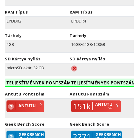
RAM Típus
RAM Típus
LPDDR2
LPDDR4
Tárhely
Tárhely
4GB
16GB/64GB/128GB
SD Kártya nyílás
SD Kártya nyílás
microSD, akár: 32 GB
TELJESÍTMÉNYEK PONTSZÁM
TELJESÍTMÉNYEK PONTSZÁM
Antutu Pontszám
Antutu Pontszám
151k
ANTUTU
ANTUTU
V6
Geek Bench Score
Geek Bench Score
2271
GEEKBENCH
GEEKBENCH