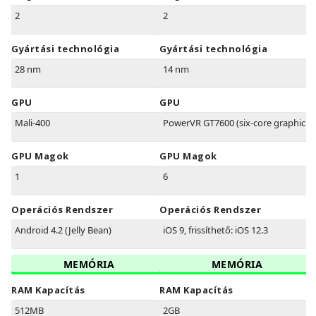
2
2
Gyártási technológia
Gyártási technológia
28 nm
14 nm
GPU
GPU
Mali-400
PowerVR GT7600 (six-core graphics)
GPU Magok
GPU Magok
1
6
Operációs Rendszer
Operációs Rendszer
Android 4.2 (Jelly Bean)
iOS 9, frissíthető: iOS 12.3
MEMÓRIA
MEMÓRIA
RAM Kapacítás
RAM Kapacítás
512MB
2GB