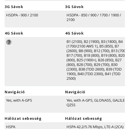
3G Sávok
3G Sávok
HSDPA - 900 / 2100
HSDPA - 850 / 900 / 1700 / 1900 /
2100
4G Sávok
4G Sávok
B1
(2100)
, B2
(1900)
, B3
(1800)
, B4
(1700/2100 AWS 1)
, B5
(850)
, B7
(2600)
, B8
(900)
, B12
(700)
, B13
(700)
,
B17
(700)
, B18
(800)
, B19
(800)
, B20
(800)
, B25
(1900+)
, B26
(850)
, B27
(800)
, B28
(700)
, B29
(700)
, B30
(2300)
, B38
(TDD 2600)
, B39
(TDD
1900)
, B40
(TDD 2300)
, B41
(TDD
2500)
Navigáció
Navigáció
Yes, with A-GPS
Yes, with A-GPS, GLONASS, GALILEO,
QZSS
Hálózat sebesség
Hálózat sebesség
HSPA
HSPA 42.2/5.76 Mbps, LTE-A (2CA)