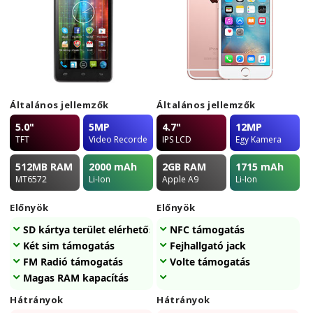
Általános jellemzők
Általános jellemzők
5.0"
5MP
4.7"
12MP
TFT
Video Recorder
IPS LCD
Egy Kamera
512MB
RAM
2000
mAh
2GB
RAM
1715
mAh
MT6572
Li-Ion
Apple A9
Li-Ion
Előnyök
Előnyök
SD kártya terület elérhetőség
NFC támogatás
Két sim támogatás
Fejhallgató jack
FM Radió támogatás
Volte támogatás
Magas RAM kapacítás
Hátrányok
Hátrányok