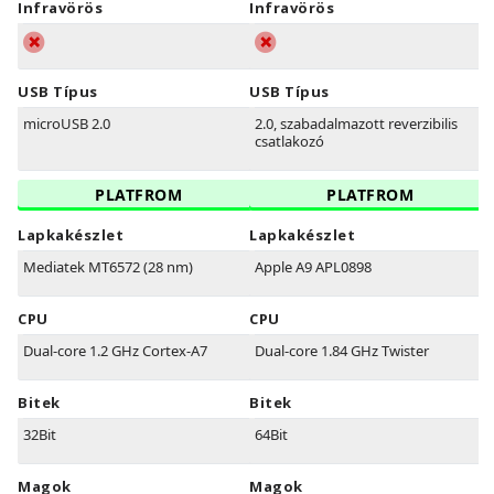
Infravörös
Infravörös
USB Típus
USB Típus
microUSB 2.0
2.0, szabadalmazott reverzibilis
csatlakozó
PLATFROM
PLATFROM
Lapkakészlet
Lapkakészlet
Mediatek MT6572 (28 nm)
Apple A9 APL0898
CPU
CPU
Dual-core 1.2 GHz Cortex-A7
Dual-core 1.84 GHz Twister
Bitek
Bitek
32Bit
64Bit
Magok
Magok