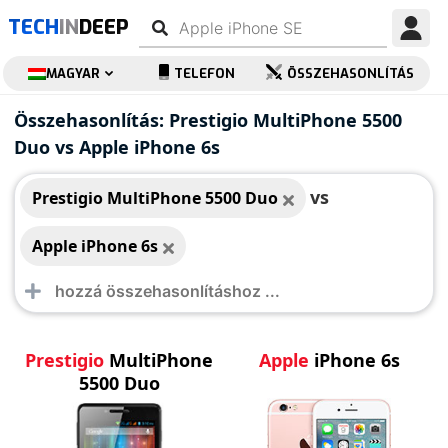
TECH
IN
DEEP
MAGYAR
TELEFON
ÖSSZEHASONLÍTÁS
Prestigio MultiPhone
Apple iPhone 6s
Összehasonlítás: Prestigio MultiPhone 5500
5500 Duo
Duo vs Apple iPhone 6s
vs
Prestigio MultiPhone 5500 Duo
Apple iPhone 6s
Prestigio
MultiPhone
Apple
iPhone 6s
5500 Duo