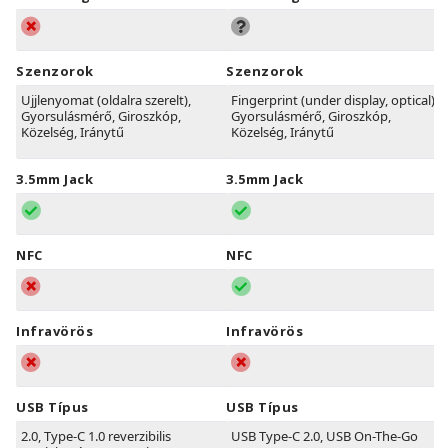
Szenzorok
Szenzorok
Ujjlenyomat (oldalra szerelt),
Fingerprint (under display, optical),
Gyorsulásmérő, Giroszkóp,
Gyorsulásmérő, Giroszkóp,
Közelség, Iránytű
Közelség, Iránytű
3.5mm Jack
3.5mm Jack
NFC
NFC
Infravörös
Infravörös
USB Típus
USB Típus
2.0, Type-C 1.0 reverzibilis
USB Type-C 2.0, USB On-The-Go