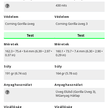
430 nits
Védelem
Védelem
Corning Gorilla üveg
Corning Gorilla üveg 3
Test
Test
Méretek
Méretek
162.3
•
75.4
•
9.4 mm (6.39
•
2.97
•
160.1
•
73.7
•
7.4 mm (6.30
•
2.90
•
0.37 in)
0.29 in)
Súly
Súly
191 gr (6.74 oz)
164 gr (5.78 oz)
Anyaghasználat
Anyaghasználat
Üveg Elülső (Gorilla Üveg 3),
Műanyag Hátlap
Vízállóság
Vízállóság