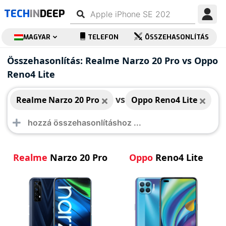
TECH
IN
DEEP
MAGYAR
TELEFON
ÖSSZEHASONLÍTÁS
Realme Narzo 20 Pro
Oppo Reno4 Lite
Összehasonlítás: Realme Narzo 20 Pro vs Oppo
Reno4 Lite
vs
Realme Narzo 20 Pro
Oppo Reno4 Lite
Realme
Narzo 20 Pro
Oppo
Reno4 Lite