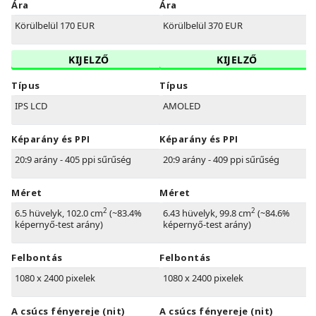
Ára
Ára
Körülbelül 170 EUR
Körülbelül 370 EUR
KIJELZŐ
KIJELZŐ
Típus
Típus
IPS LCD
AMOLED
Képarány és PPI
Képarány és PPI
20:9 arány - 405 ppi sűrűség
20:9 arány - 409 ppi sűrűség
Méret
Méret
2
2
6.5 hüvelyk, 102.0 cm
(~83.4%
6.43 hüvelyk, 99.8 cm
(~84.6%
képernyő-test arány)
képernyő-test arány)
Felbontás
Felbontás
1080 x 2400 pixelek
1080 x 2400 pixelek
A csúcs fényereje (nit)
A csúcs fényereje (nit)