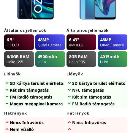
Általános jellemzők
Általános jellemzők
6.5"
48MP
6.43"
48MP
IPS LCD
Quad Camera
AMOLED
Quad Camera
6/8GB
RAM
4500
mAh
8GB
RAM
4015
mAh
Helio G95
Li-Po
Helio P95
Li-Po
Előnyök
Előnyök
SD kártya terület elérhetőség
SD kártya terület elérhetőség
Két sim támogatás
NFC támogatás
FM Radió támogatás
Két sim támogatás
Magas megapixel kamera
FM Radió támogatás
Hátrányok
Hátrányok
Nincs Infravörös
Nincs Infravörös
Nem vízálló