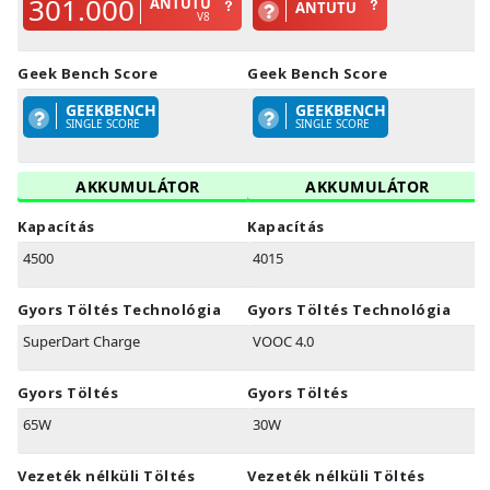
301.000
ANTUTU
ANTUTU
V8
Geek Bench Score
Geek Bench Score
GEEKBENCH
GEEKBENCH
SINGLE SCORE
SINGLE SCORE
AKKUMULÁTOR
AKKUMULÁTOR
Kapacítás
Kapacítás
4500
4015
Gyors Töltés Technológia
Gyors Töltés Technológia
SuperDart Charge
VOOC 4.0
Gyors Töltés
Gyors Töltés
65W
30W
Vezeték nélküli Töltés
Vezeték nélküli Töltés