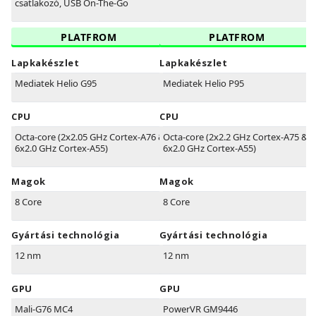
csatlakozó, USB On-The-Go
PLATFROM
PLATFROM
Lapkakészlet
Lapkakészlet
Mediatek Helio G95
Mediatek Helio P95
CPU
CPU
Octa-core (2x2.05 GHz Cortex-A76 &
Octa-core (2x2.2 GHz Cortex-A75 &
6x2.0 GHz Cortex-A55)
6x2.0 GHz Cortex-A55)
Magok
Magok
8 Core
8 Core
Gyártási technológia
Gyártási technológia
12 nm
12 nm
GPU
GPU
Mali-G76 MC4
PowerVR GM9446