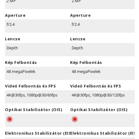
2 MP
2 MP
Aperture
Aperture
f/2.4
f/2.4
Lencse
Lencse
Depth
Depth
Kép Felbontás
Kép Felbontás
48 megaPixelek
48 megaPixelek
Videó Felbontás és FPS
Videó Felbontás és FPS
4K@30fps, 1080p@30/60fps
4K@30fps, 1080p@30/120fps
Optikai Stabilizátor (OIS)
Optikai Stabilizátor (OIS)
Elektronikus Stabilizátor (EIS)
Elektronikus Stabilizátor (EIS)