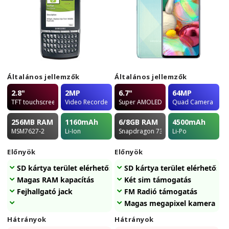
Általános jellemzők
Általános jellemzők
2.8"
2MP
6.7"
64MP
TFT touchscreen
Video Recorder
Super AMOLED
Quad Camera
256MB
RAM
1160
mAh
6/8GB
RAM
4500
mAh
MSM7627-2
Li-Ion
Snapdragon 730
Li-Po
Előnyök
Előnyök
SD kártya terület elérhetőség
SD kártya terület elérhetőség
Magas RAM kapacítás
Két sim támogatás
Fejhallgató jack
FM Radió támogatás
Magas megapixel kamera
Hátrányok
Hátrányok