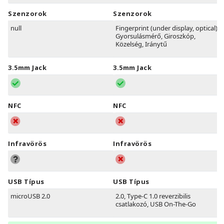
Szenzorok
Szenzorok
null
Fingerprint (under display, optical),
Gyorsulásmérő, Giroszkóp,
Közelség, Iránytű
3.5mm Jack
3.5mm Jack
NFC
NFC
Infravörös
Infravörös
USB Típus
USB Típus
microUSB 2.0
2.0, Type-C 1.0 reverzibilis
csatlakozó, USB On-The-Go