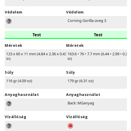
Védelem
Védelem
Corning Gorilla üveg 3
Test
Test
Méretek
Méretek
123 x 60 x 11 mm (4.84 x 2.36 x 0.43
163.6
•
76
•
7.7 mm (6.44
•
2.99
•
0.30
in)
in)
Súly
Súly
116 gr (4.09 oz)
179 gr (6.31 oz)
Anyaghasználat
Anyaghasználat
Back: Műanyag
Vízállóság
Vízállóság