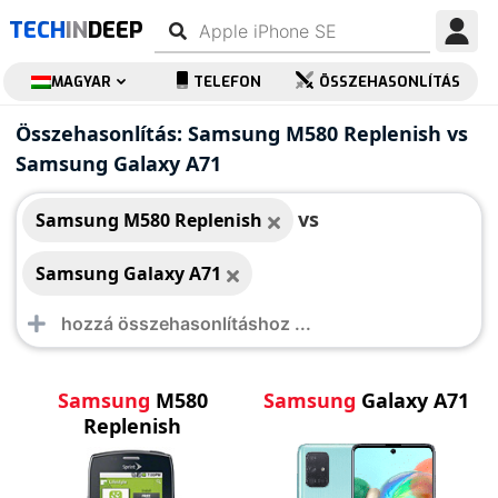
TECH
IN
DEEP
MAGYAR
TELEFON
ÖSSZEHASONLÍTÁS
Samsung M580
Samsung Galaxy A71
Összehasonlítás: Samsung M580 Replenish vs
Replenish
Samsung Galaxy A71
vs
Samsung M580 Replenish
Samsung Galaxy A71
Samsung
M580
Samsung
Galaxy A71
Replenish