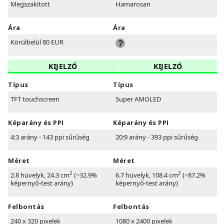
Megszakított
Hamarosan
Ára
Ára
Körülbelül 80 EUR
KIJELZŐ
KIJELZŐ
Típus
Típus
TFT touchscreen
Super AMOLED
Képarány és PPI
Képarány és PPI
4:3 arány - 143 ppi sűrűség
20:9 arány - 393 ppi sűrűség
Méret
Méret
2
2
2.8 hüvelyk, 24.3 cm
(~32.9%
6.7 hüvelyk, 108.4 cm
(~87.2%
képernyő-test arány)
képernyő-test arány)
Felbontás
Felbontás
240 x 320 pixelek
1080 x 2400 pixelek