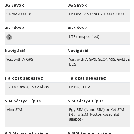
3G Sávok
3G Sávok
CDMA2000 1x
HSDPA - 850 / 900 / 1900 / 2100
4G Sávok
4G Sávok
LTE (unspecified)
Navigáció
Navigáció
Yes, with A-GPS
Yes, with A-GPS, GLONASS, GALILEO,
BDS
Hálózat sebesség
Hálózat sebesség
EV-DO Rev.0, 153.2 Kbps
HSPA, LTE-A
SIM Kártya Típus
SIM Kártya Típus
Mini-SIM
Egy SIM (Nano-SIM) or Két SIM
(Nano-SIM, Kettős készenléti
állapot)
A SIM-terület száma
A SIM-terület száma