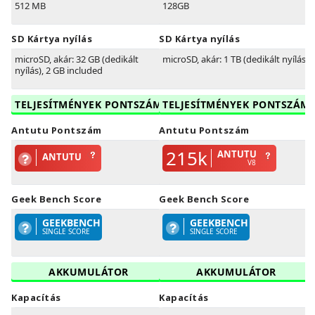
512 MB
128GB
SD Kártya nyílás
SD Kártya nyílás
microSD, akár: 32 GB (dedikált
microSD, akár: 1 TB (dedikált nyílás)
nyílás), 2 GB included
TELJESÍTMÉNYEK PONTSZÁM
TELJESÍTMÉNYEK PONTSZÁM
Antutu Pontszám
Antutu Pontszám
215k
ANTUTU
ANTUTU
V8
Geek Bench Score
Geek Bench Score
GEEKBENCH
GEEKBENCH
SINGLE SCORE
SINGLE SCORE
AKKUMULÁTOR
AKKUMULÁTOR
Kapacítás
Kapacítás