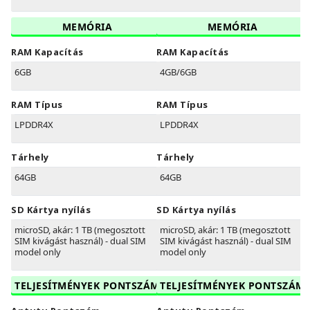
MEMÓRIA
MEMÓRIA
RAM Kapacítás
RAM Kapacítás
6GB
4GB/6GB
RAM Típus
RAM Típus
LPDDR4X
LPDDR4X
Tárhely
Tárhely
64GB
64GB
SD Kártya nyílás
SD Kártya nyílás
microSD, akár: 1 TB (megosztott
microSD, akár: 1 TB (megosztott
SIM kivágást használ) - dual SIM
SIM kivágást használ) - dual SIM
model only
model only
TELJESÍTMÉNYEK PONTSZÁM
TELJESÍTMÉNYEK PONTSZÁM