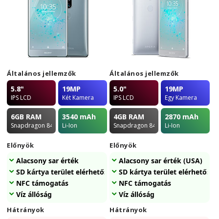
Általános jellemzők
Általános jellemzők
5.8"
19MP
5.0"
19MP
IPS LCD
Két Kamera
IPS LCD
Egy Kamera
6GB
RAM
3540
mAh
4GB
RAM
2870
mAh
Snapdragon 845
Li-Ion
Snapdragon 845
Li-Ion
Előnyök
Előnyök
Alacsony sar érték
Alacsony sar érték (USA)
SD kártya terület elérhetőség
SD kártya terület elérhetőség
NFC támogatás
NFC támogatás
Víz állóság
Víz állóság
Hátrányok
Hátrányok