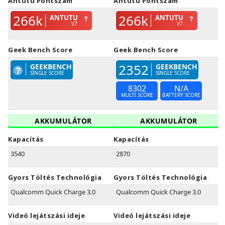
Antutu Pontszám
Antutu Pontszám
266k
266k
ANTUTU
ANTUTU
V7
V7
Geek Bench Score
Geek Bench Score
2352
GEEKBENCH
GEEKBENCH
SINGLE SCORE
SINGLE SCORE
8302
N/A
MULTI SCORE
BATTERY SCORE
AKKUMULÁTOR
AKKUMULÁTOR
Kapacítás
Kapacítás
3540
2870
Gyors Töltés Technológia
Gyors Töltés Technológia
Qualcomm Quick Charge 3.0
Qualcomm Quick Charge 3.0
Videó lejátszási ideje
Videó lejátszási ideje