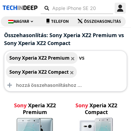
TECH
IN
DEEP
MAGYAR
TELEFON
ÖSSZEHASONLÍTÁS
Sony Xperia XZ2
Sony Xperia XZ2
Összehasonlítás: Sony Xperia XZ2 Premium vs
Premium
Compact
Sony Xperia XZ2 Compact
vs
Sony Xperia XZ2 Premium
Sony Xperia XZ2 Compact
Sony
Xperia XZ2
Sony
Xperia XZ2
Premium
Compact