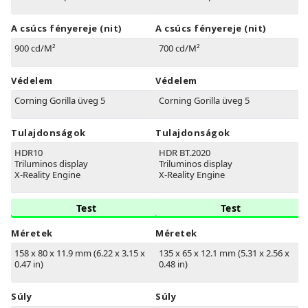
A csúcs fényereje (nit)
A csúcs fényereje (nit)
900 cd/M²
700 cd/M²
Védelem
Védelem
Corning Gorilla üveg 5
Corning Gorilla üveg 5
Tulajdonságok
Tulajdonságok
HDR10
HDR BT.2020
Triluminos display
Triluminos display
X-Reality Engine
X-Reality Engine
Test
Test
Méretek
Méretek
158 x 80 x 11.9 mm (6.22 x 3.15 x
135 x 65 x 12.1 mm (5.31 x 2.56 x
0.47 in)
0.48 in)
Súly
Súly