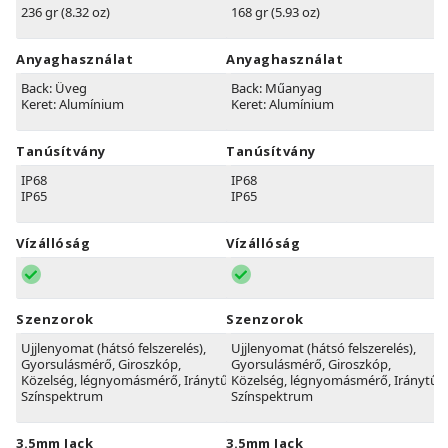
236 gr (8.32 oz)
168 gr (5.93 oz)
Anyaghasználat
Anyaghasználat
Back: Üveg
Back: Műanyag
Keret: Alumínium
Keret: Alumínium
Tanúsítvány
Tanúsítvány
IP68
IP68
IP65
IP65
Vízállóság
Vízállóság
Szenzorok
Szenzorok
Ujjlenyomat (hátsó felszerelés),
Ujjlenyomat (hátsó felszerelés),
Gyorsulásmérő, Giroszkóp,
Gyorsulásmérő, Giroszkóp,
Közelség, légnyomásmérő, Iránytű,
Közelség, légnyomásmérő, Iránytű,
Színspektrum
Színspektrum
3.5mm Jack
3.5mm Jack