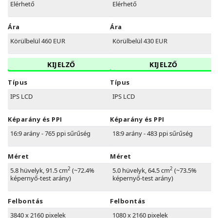
Elérhető
Elérhető
Ára
Ára
Körülbelül 460 EUR
Körülbelül 430 EUR
KIJELZŐ
KIJELZŐ
Típus
Típus
IPS LCD
IPS LCD
Képarány és PPI
Képarány és PPI
16:9 arány - 765 ppi sűrűség
18:9 arány - 483 ppi sűrűség
Méret
Méret
2
2
5.8 hüvelyk, 91.5 cm
(~72.4%
5.0 hüvelyk, 64.5 cm
(~73.5%
képernyő-test arány)
képernyő-test arány)
Felbontás
Felbontás
3840 x 2160 pixelek
1080 x 2160 pixelek