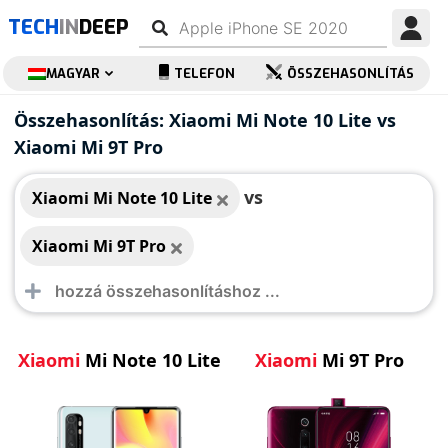
TECH
IN
DEEP
MAGYAR
TELEFON
ÖSSZEHASONLÍTÁS
Xiaomi Mi Note 10
Xiaomi Mi 9T Pro
Összehasonlítás: Xiaomi Mi Note 10 Lite vs
Lite
Xiaomi Mi 9T Pro
vs
Xiaomi Mi Note 10 Lite
Xiaomi Mi 9T Pro
Xiaomi
Mi Note 10 Lite
Xiaomi
Mi 9T Pro