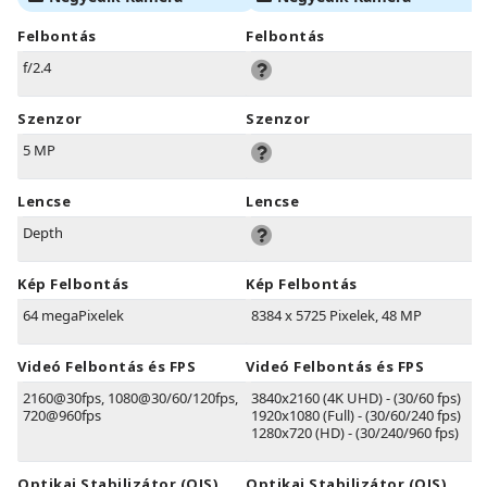
Felbontás
Felbontás
f/2.4
Szenzor
Szenzor
5 MP
Lencse
Lencse
Depth
Kép Felbontás
Kép Felbontás
64 megaPixelek
8384 x 5725 Pixelek, 48 MP
Videó Felbontás és FPS
Videó Felbontás és FPS
2160@30fps, 1080@30/60/120fps,
3840x2160 (4K UHD) - (30/60 fps)
720@960fps
1920x1080 (Full) - (30/60/240 fps)
1280x720 (HD) - (30/240/960 fps)
Optikai Stabilizátor (OIS)
Optikai Stabilizátor (OIS)