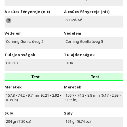
A csúcs fényereje (nit)
A csúcs fényereje (nit)
600 cd/M²
Védelem
Védelem
Corning Gorilla üveg 5
Corning Gorilla üveg 5
Tulajdonságok
Tulajdonságok
HDR10
HDR
Test
Test
Méretek
Méretek
157.8
•
74.2
•
9.7 mm (6.21
•
2.92
•
156.7
•
74.3
•
8.8 mm (6.17
•
2.93
•
0.38 in)
0.35 in)
Súly
Súly
204 gr (7.20 oz)
191 gr (6.74 oz)