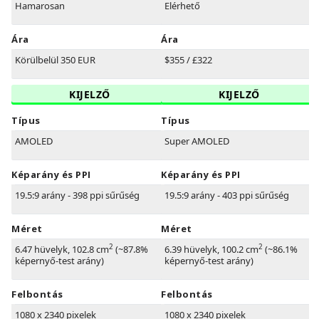
Hamarosan
Elérhető
Ára
Ára
Körülbelül 350 EUR
$355 / £322
KIJELZŐ
KIJELZŐ
Típus
Típus
AMOLED
Super AMOLED
Képarány és PPI
Képarány és PPI
19.5:9 arány - 398 ppi sűrűség
19.5:9 arány - 403 ppi sűrűség
Méret
Méret
2
2
6.47 hüvelyk, 102.8 cm
(~87.8%
6.39 hüvelyk, 100.2 cm
(~86.1%
képernyő-test arány)
képernyő-test arány)
Felbontás
Felbontás
1080 x 2340 pixelek
1080 x 2340 pixelek