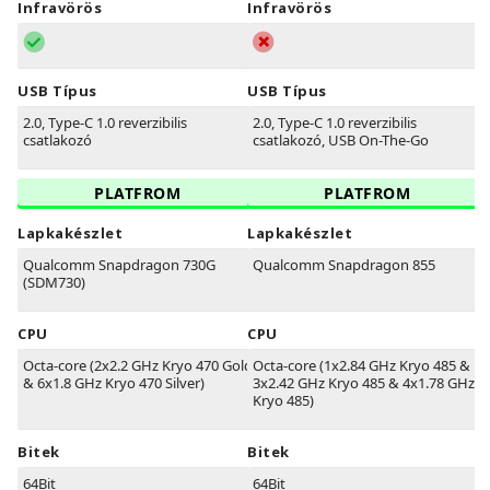
Infravörös
Infravörös
USB Típus
USB Típus
2.0, Type-C 1.0 reverzibilis
2.0, Type-C 1.0 reverzibilis
csatlakozó
csatlakozó, USB On-The-Go
PLATFROM
PLATFROM
Lapkakészlet
Lapkakészlet
Qualcomm Snapdragon 730G
Qualcomm Snapdragon 855
(SDM730)
CPU
CPU
Octa-core (2x2.2 GHz Kryo 470 Gold
Octa-core (1x2.84 GHz Kryo 485 &
& 6x1.8 GHz Kryo 470 Silver)
3x2.42 GHz Kryo 485 & 4x1.78 GHz
Kryo 485)
Bitek
Bitek
64Bit
64Bit