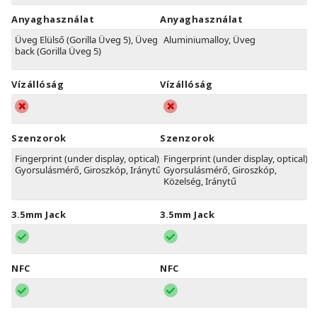
Anyaghasználat
Anyaghasználat
Üveg Elülső (Gorilla Üveg 5), Üveg
Aluminiumalloy, Üveg
back (Gorilla Üveg 5)
Vízállóság
Vízállóság
Szenzorok
Szenzorok
Fingerprint (under display, optical),
Fingerprint (under display, optical),
Gyorsulásmérő, Giroszkóp, Iránytű
Gyorsulásmérő, Giroszkóp,
Közelség, Iránytű
3.5mm Jack
3.5mm Jack
NFC
NFC