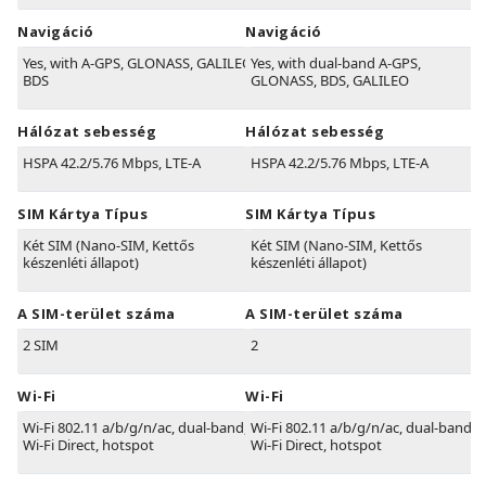
Navigáció
Navigáció
Yes, with A-GPS, GLONASS, GALILEO,
Yes, with dual-band A-GPS,
BDS
GLONASS, BDS, GALILEO
Hálózat sebesség
Hálózat sebesség
HSPA 42.2/5.76 Mbps, LTE-A
HSPA 42.2/5.76 Mbps, LTE-A
SIM Kártya Típus
SIM Kártya Típus
Két SIM (Nano-SIM, Kettős
Két SIM (Nano-SIM, Kettős
készenléti állapot)
készenléti állapot)
A SIM-terület száma
A SIM-terület száma
2 SIM
2
Wi-Fi
Wi-Fi
Wi-Fi 802.11 a/b/g/n/ac, dual-band,
Wi-Fi 802.11 a/b/g/n/ac, dual-band,
Wi-Fi Direct, hotspot
Wi-Fi Direct, hotspot