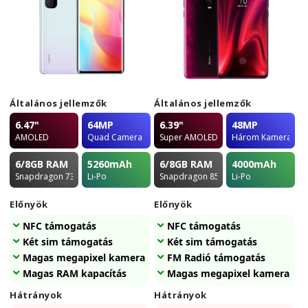
Általános jellemzők
Általános jellemzők
6.47"
64MP
6.39"
48MP
AMOLED
Quad Camera
Super AMOLED
Három Kamera
6/8GB
RAM
5260
mAh
6/8GB
RAM
4000
mAh
Snapdragon 730G
Li-Po
Snapdragon 855
Li-Po
Előnyök
Előnyök
NFC támogatás
NFC támogatás
Két sim támogatás
Két sim támogatás
Magas megapixel kamera
FM Radió támogatás
Magas RAM kapacítás
Magas megapixel kamera
Hátrányok
Hátrányok