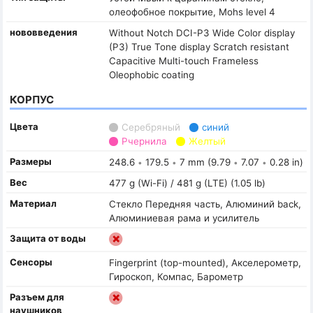
олеофобное покрытие, Mohs level 4
нововведения
Without Notch DCI-P3 Wide Color display
(P3) True Tone display Scratch resistant
Capacitive Multi-touch Frameless
Oleophobic coating
КОРПУС
Цвета
Серебряный
синий
Pчернила
Желтый
Размеры
248.6
179.5
7 mm (9.79
7.07
0.28 in)
•
•
•
•
Вес
477 g (Wi-Fi) / 481 g (LTE) (1.05 lb)
Материал
Стекло Передняя часть, Алюминий back,
Алюминиевая рама и усилитель
Защита от воды
Сенсоры
Fingerprint (top-mounted), Акселерометр,
Гироскоп, Компас, Барометр
Разъем для
наушников