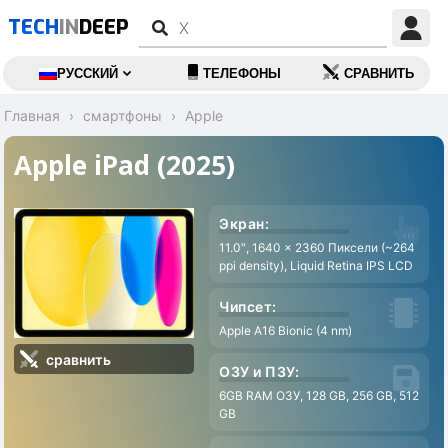
TECH
IN
DEEP
РУССКИЙ
ТЕЛЕФОНЫ
СРАВНИТЬ
Главная
смартфоны
Apple
Apple iPad (2025)
Экран:
11.0″, 1640 x 2360 Пиксели (~264
ppi density), Liquid Retina IPS LCD
Чипсет:
Apple A16 Bionic (4 nm)
сравнить
ОЗУ и ПЗУ:
6GB RAM ОЗУ, 128 GB, 256 GB, 512
GB