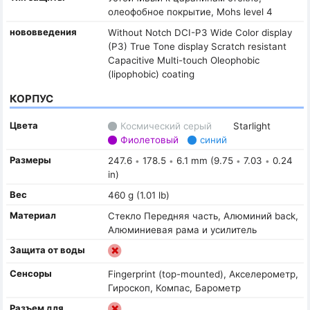
олеофобное покрытие, Mohs level 4
нововведения
Without Notch DCI-P3 Wide Color display
(P3) True Tone display Scratch resistant
Capacitive Multi-touch Oleophobic
(lipophobic) coating
КОРПУС
Цвета
Космический серый
Starlight
Фиолетовый
синий
Размеры
247.6
178.5
6.1 mm (9.75
7.03
0.24
•
•
•
•
in)
Вес
460 g (1.01 lb)
Материал
Стекло Передняя часть, Алюминий back,
Алюминиевая рама и усилитель
Защита от воды
Сенсоры
Fingerprint (top-mounted), Акселерометр,
Гироскоп, Компас, Барометр
Разъем для