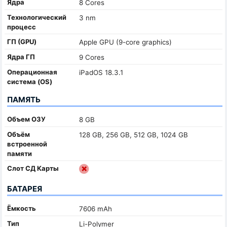
Ядра
8 Cores
Технологический
3 nm
процесс
ГП (GPU)
Apple GPU (9-core graphics)
Ядра ГП
9 Cores
Oперационная
iPadOS 18.3.1
система (OS)
ПАМЯТЬ
Объем ОЗУ
8 GB
Объём
128 GB, 256 GB, 512 GB, 1024 GB
встроенной
памяти
Слот СД Карты
БАТАРЕЯ
Ёмкость
7606 mAh
Тип
Li-Polymer