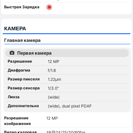
Быстрая Зарядка
КАМЕРА
Главная камера
Первая камера
Разрешение
12 MP
Диафрагма
f/1.8
Размер пикселя
1.22µm
Размер сенсора
1/3.0"
Линза
(wide)
Дополнительно
(wide), dual pixel PDAF
Разрешение
12 MP
изображения
Видео кадровая
4K@24/25/30/60fps,