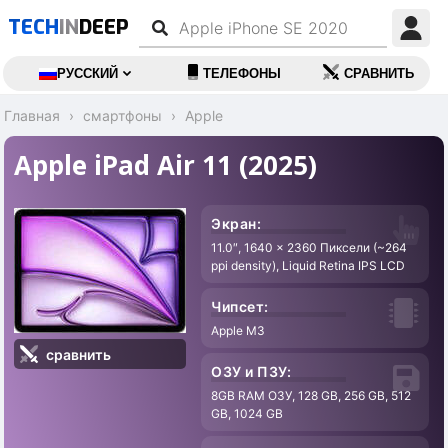
TECH
IN
DEEP
РУССКИЙ
ТЕЛЕФОНЫ
СРАВНИТЬ
Главная
смартфоны
Apple
Apple iPad Air 11 (2025)
Экран:
11.0″, 1640 x 2360 Пиксели (~264
ppi density), Liquid Retina IPS LCD
Чипсет:
Apple M3
сравнить
ОЗУ и ПЗУ:
8GB RAM ОЗУ, 128 GB, 256 GB, 512
GB, 1024 GB