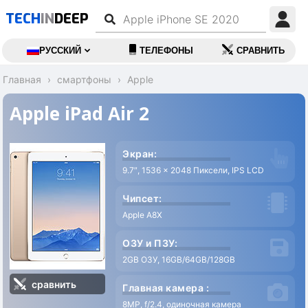
TECH
IN
DEEP
РУССКИЙ
ТЕЛЕФОНЫ
СРАВНИТЬ
Главная
смартфоны
Apple
Apple iPad Air 2
Экран:
9.7″, 1536 x 2048 Пиксели, IPS LCD
Чипсет:
Apple A8X
ОЗУ и ПЗУ:
2GB ОЗУ, 16GB/64GB/128GB
сравнить
Главная камера :
8MP, f/2.4, одиночная камера