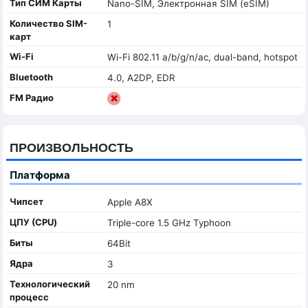
Тип СИМ Карты
Nano-SIM, Электронная SIM (eSIM)
Количество SIM-
1
карт
Wi-Fi
Wi-Fi 802.11 a/b/g/n/ac, dual-band, hotspot
Bluetooth
4.0, A2DP, EDR
FM Радио
ПРОИЗВОЛЬНОСТЬ
Платформа
Чипсет
Apple A8X
ЦПУ (CPU)
Triple-core 1.5 GHz Typhoon
Биты
64Bit
Ядра
3
Технологический
20 nm
процесс