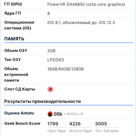
ГП (GPU)
PowerVR GXA6850 (octa-core graphics)
Ядра ГП
8
Oперационная
iOS 8.1, обновляемый до: iOS 12.3
система (OS)
ПАМЯТЬ
Объем ОЗУ
2GB
Тип ОЗУ
LPDDR3
Объём
16GB/64GB/128GB
встроенной
памяти
Слот СД Карты
Результаты производительности
Оценка Antutu
98k
•
Antutu v6
Geek Bench Score
1799
4226
3005
Одно Ядро
Мульти Ядро
Тест Батареи