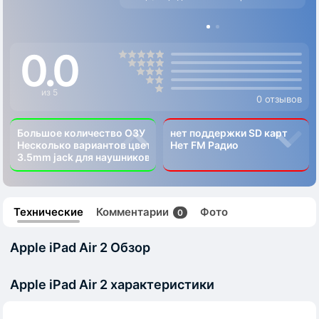
0.0
из 5
0 отзывов
Большое количество ОЗУ
нет поддержки SD карт
Несколько вариантов цвета
Нет FM Радио
3.5mm jack для наушников
Технические
Комментарии
Фото
0
Apple iPad Air 2 Обзор
Apple iPad Air 2 характеристики