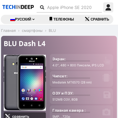
TECH
IN
DEEP
РУССКИЙ
ТЕЛЕФОНЫ
СРАВНИТЬ
Главная
смартфоны
BLU
BLU Dash L4
Экран:
4.0″, 480 x 800 Пиксели, IPS LCD
Чипсет:
Mediatek MT6570 (28 nm)
ОЗУ и ПЗУ:
512MB ОЗУ, 8GB
Главная камера :
сравнить
5MP, , 720p