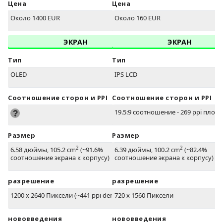
Цена
Цена
Около 1400 EUR
Около 160 EUR
ЭКРАН
ЭКРАН
Тип
Тип
OLED
IPS LCD
Соотношение сторон и PPI
Соотношение сторон и PPI
19.5:9 соотношение - 269 ppi плот
Размер
Размер
2
2
6.58 дюймы, 105.2 cm
(~91.6%
6.39 дюймы, 100.2 cm
(~82.4%
соотношение экрана к корпусу)
соотношение экрана к корпусу)
разрешение
разрешение
1200 x 2640 Пиксели (~441 ppi density)
720 x 1560 Пиксели
нововведения
нововведения