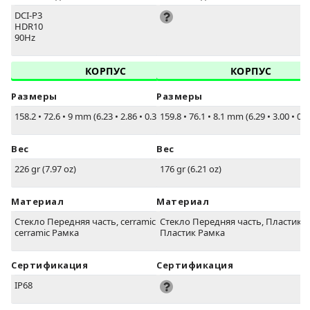
DCI-P3
HDR10
90Hz
КОРПУС
КОРПУС
Размеры
Размеры
158.2
•
72.6
•
9 mm (6.23
•
2.86
•
0.35 in)
159.8
•
76.1
•
8.1 mm (6.29
•
3.00
•
0.3
Вес
Вес
226 gr (7.97 oz)
176 gr (6.21 oz)
Материал
Материал
Стекло Передняя часть, cerramic back,
Стекло Передняя часть, Пластик с
cerramic Рамка
Пластик Рамка
Сертификация
Сертификация
IP68