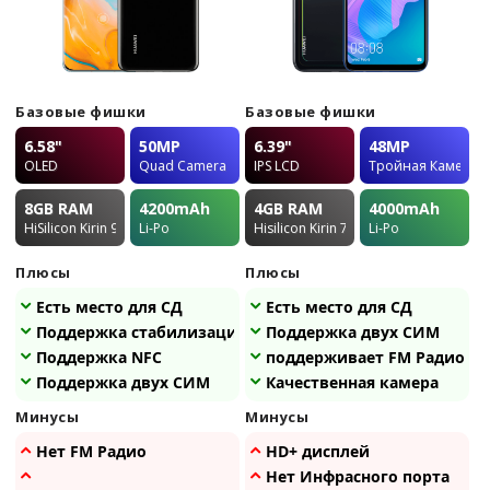
Базовые фишки
Базовые фишки
6.58"
50MP
6.39"
48MP
OLED
Quad Camera
IPS LCD
Тройная Камера
8GB
RAM
4200
mAh
4GB
RAM
4000
mAh
HiSilicon Kirin 990 5G
Li-Po
Hisilicon Kirin 710F
Li-Po
Плюсы
Плюсы
Есть место для СД
Есть место для СД
Поддержка стабилизации
Поддержка двух СИМ
Поддержка NFC
поддерживает FM Радио
Поддержка двух СИМ
Качественная камера
Минусы
Минусы
Нет FM Радио
HD+ дисплей
Нет Инфрасного порта