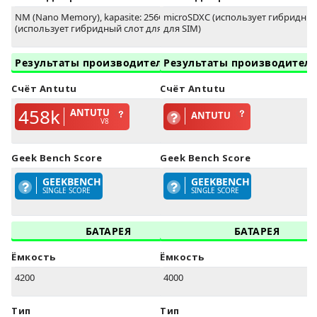
NM (Nano Memory), kapasite: 256GB
microSDXC (использует гибридный
(использует гибридный слот для SIM)
для SIM)
Результаты производительности
Результаты производител
Счёт Antutu
Счёт Antutu
458k
ANTUTU
ANTUTU
V8
Geek Bench Score
Geek Bench Score
GEEKBENCH
GEEKBENCH
SINGLE SCORE
SINGLE SCORE
БАТАРЕЯ
БАТАРЕЯ
Ёмкость
Ёмкость
4200
4000
Тип
Тип