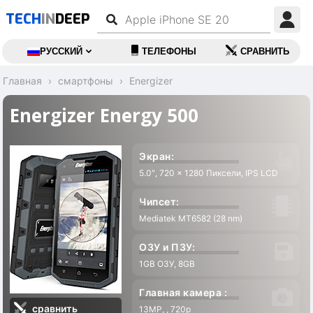
TECH
IN
DEEP
РУССКИЙ
ТЕЛЕФОНЫ
СРАВНИТЬ
Главная
смартфоны
Energizer
Energizer Energy 500
Экран:
5.0″, 720 x 1280 Пиксели, IPS LCD
Чипсет:
Mediatek MT6582 (28 nm)
ОЗУ и ПЗУ:
1GB ОЗУ, 8GB
Главная камера :
сравнить
13MP, , 720p