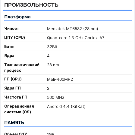
ПРОИЗВОЛЬНОСТЬ
Платформа
Чипсет
Mediatek MT6582 (28 nm)
ЦПУ (CPU)
Quad-core 1.3 GHz Cortex-A7
Биты
32Bit
Ядра
4
Технологический
28 nm
процесс
ГП (GPU)
Mali-400MP2
Ядра ГП
2
Частота ГП
500 MHz
Oперационная
Android 4.4 (KitKat)
система (OS)
ПАМЯТЬ
Объем ОЗУ
1GB