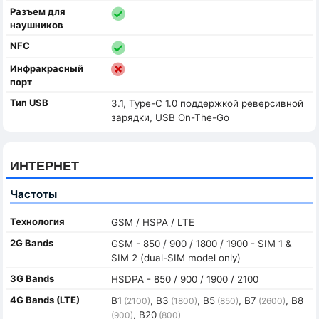
Разъем для
наушников
NFC
Инфракрасный
порт
Тип USB
3.1, Type-C 1.0 поддержкой реверсивной
зарядки, USB On-The-Go
ИНТЕРНЕТ
Частоты
Технология
GSM / HSPA / LTE
2G Bands
GSM - 850 / 900 / 1800 / 1900 - SIM 1 &
SIM 2 (dual-SIM model only)
3G Bands
HSDPA - 850 / 900 / 1900 / 2100
4G Bands (LTE)
B1
, B3
, B5
, B7
, B8
(2100)
(1800)
(850)
(2600)
, B20
(900)
(800)