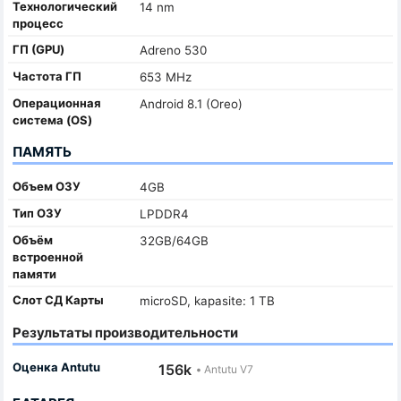
Технологический
14 nm
процесс
ГП (GPU)
Adreno 530
Частота ГП
653 MHz
Oперационная
Android 8.1 (Oreo)
система (OS)
ПАМЯТЬ
Объем ОЗУ
4GB
Тип ОЗУ
LPDDR4
Объём
32GB/64GB
встроенной
памяти
Слот СД Карты
microSD, kapasite: 1 TB
Результаты производительности
Оценка Antutu
156k
•
Antutu V7