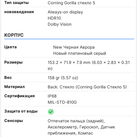
Тип защиты
Corning Gorilla стекло 5
нововведения
Always-on display
HDR10
Dolby Vision
КОРПУС
Цвета
New Черная Аврора
Новый платиновый серый
Размеры
153.2 x 71.9 x 7.9 mm (6.03 x 2.83 x 0.31
in)
Вес
158 gr (5.57 oz)
Материал
Back: Стекло (Corning Gorilla Стекло 5)
Сертификация
IP68
MIL-STD-810G
Защита от воды
Сенсоры
Отпечаток пальца (задний),
Акселерометр, Гироскоп, Датчик
приближения, Компас