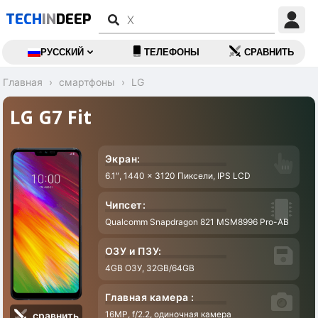
TECH
IN
DEEP
РУССКИЙ
ТЕЛЕФОНЫ
СРАВНИТЬ
Главная
смартфоны
LG
LG G7 Fit
Экран:
6.1″, 1440 x 3120 Пиксели, IPS LCD
3
Чипсет:
Qualcomm Snapdragon 821 MSM8996 Pro-AB
1
ОЗУ и ПЗУ:
4GB ОЗУ, 32GB/64GB
A
Главная камера :
16MP, f/2.2, одиночная камера
сравнить