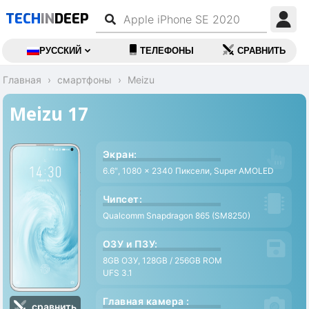
TECH
IN
DEEP
РУССКИЙ
ТЕЛЕФОНЫ
СРАВНИТЬ
Главная
смартфоны
Meizu
Meizu 17
Экран:
6.6″, 1080 x 2340 Пиксели, Super AMOLED
Чипсет:
Qualcomm Snapdragon 865 (SM8250)
ОЗУ и ПЗУ:
8GB ОЗУ, 128GB / 256GB ROM
UFS 3.1
Главная камера :
сравнить