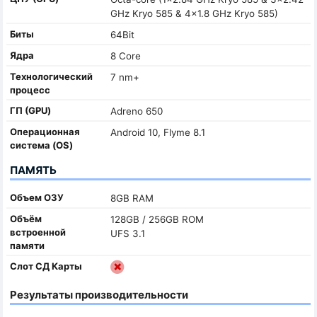
GHz Kryo 585 & 4x1.8 GHz Kryo 585)
Биты
64Bit
Ядра
8 Core
Технологический
7 nm+
процесс
ГП (GPU)
Adreno 650
Oперационная
Android 10, Flyme 8.1
система (OS)
ПАМЯТЬ
Объем ОЗУ
8GB RAM
Объём
128GB / 256GB ROM
встроенной
UFS 3.1
памяти
Слот СД Карты
Результаты производительности