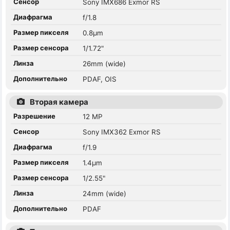
Сенсор
Sony IMX686 Exmor RS
Диафрагма
f/1.8
Размер пикселя
0.8µm
Размер сенсора
1/1.72"
Линза
26mm (wide)
Дополнительно
PDAF, OIS
Вторая камера
Разрешение
12 MP
Сенсор
Sony IMX362 Exmor RS
Диафрагма
f/1.9
Размер пикселя
1.4µm
Размер сенсора
1/2.55"
Линза
24mm (wide)
Дополнительно
PDAF