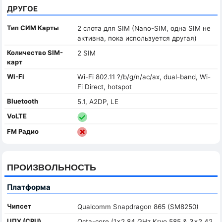
ДРУГОЕ
Тип СИМ Карты
2 слота для SIM (Nano-SIM, одна SIM не
активна, пока используется другая)
Количество SIM-
2 SIM
карт
Wi-Fi
Wi-Fi 802.11 ?/b/g/n/ac/ax, dual-band, Wi-
Fi Direct, hotspot
Bluetooth
5.1, A2DP, LE
VoLTE
FM Радио
ПРОИЗВОЛЬНОСТЬ
Платформа
Чипсет
Qualcomm Snapdragon 865 (SM8250)
ЦПУ (CPU)
Octa-core (1x2.84 GHz Kryo 585 & 3x2.42