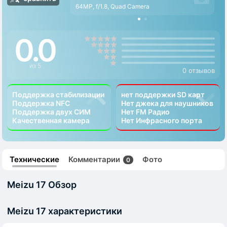
64MP, f/1.8, Quad Camera
0.0
из 5
0 отзывов
Поддержка стабилизации
нет поддержки SD карт
Поддержка NFC
Нет джека для наушников
Поддержка двух СИМ
Нет FM Радио
Качественная камера
Нет Инфрасного порта
Технические
Комментарии
Фото
0
Meizu 17 Обзор
Meizu 17 характеристики