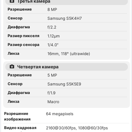
Третья камера
Разрешение
8 MP
Сенсор
Samsung S5K4H7
Диафрагма
f/2.2
Размер пикселя
1.12µm
Размер сенсора
1/4.0"
Линза
16mm, 118° (ultrawide)
Четвертая камера
Разрешение
5 MP
Сенсор
Samsung S5K5E9
Диафрагма
f/1.9
Линза
Macro
Разрешение
64 megapixels
изображения
Видео кадровая
2160@30/60fps, 1080@60/30fps