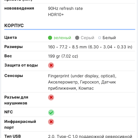
нововведения
90Hz refresh rate
HDR10+
КОРПУС
Цвета
зеленый
Серый
Белый
Размеры
160
77.2
8.5 mm (6.30
3.04
0.33 in)
•
•
•
•
Вес
199 gr (7.02 oz)
Защита от воды
Сенсоры
Fingerprint (under display, optical),
Акселерометр, Гироскоп, Датчик
приближения, Компас
Разъем для
наушников
NFC
Инфракрасный
порт
Тип USB
2.0, Type-C 1.0 поддержкой реверсивной