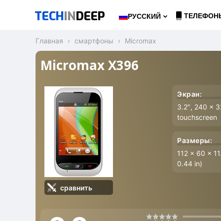
TECH
IN
DEEP
ТЕЛЕФОН
РУССКИЙ
Главная
смартфоны
Micromax
Micromax X396
Экран:
3.2″, 240 x 
touchscreen
Размеры:
112 x 60 x 11
0.44 in)
сравнить