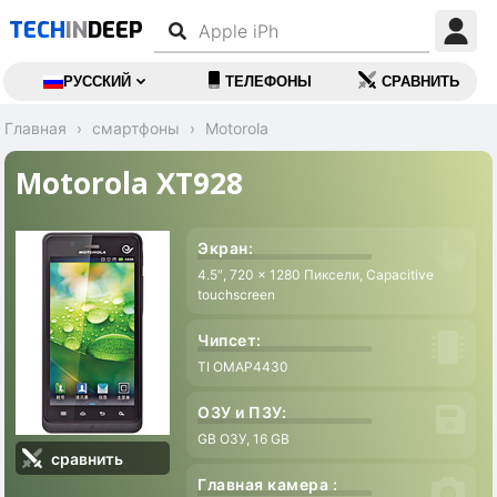
TECH
IN
DEEP
РУССКИЙ
ТЕЛЕФОНЫ
СРАВНИТЬ
Главная
смартфоны
Motorola
Motorola XT928
Экран:
4.5″, 720 x 1280 Пиксели, Capacitive
touchscreen
Чипсет:
TI OMAP4430
ОЗУ и ПЗУ:
GB ОЗУ, 16 GB
сравнить
Главная камера :