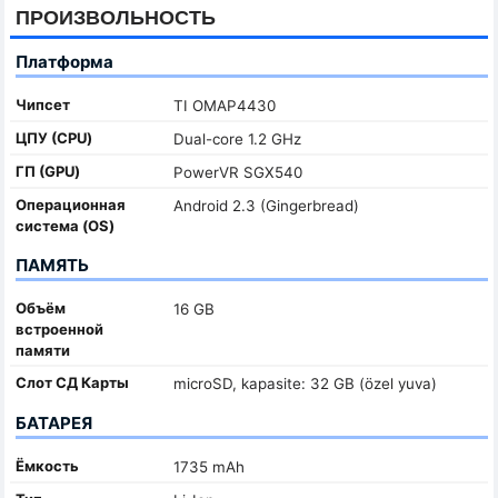
ПРОИЗВОЛЬНОСТЬ
Платформа
Чипсет
TI OMAP4430
ЦПУ (CPU)
Dual-core 1.2 GHz
ГП (GPU)
PowerVR SGX540
Oперационная
Android 2.3 (Gingerbread)
система (OS)
ПАМЯТЬ
Объём
16 GB
встроенной
памяти
Слот СД Карты
microSD, kapasite: 32 GB (özel yuva)
БАТАРЕЯ
Ёмкость
1735 mAh