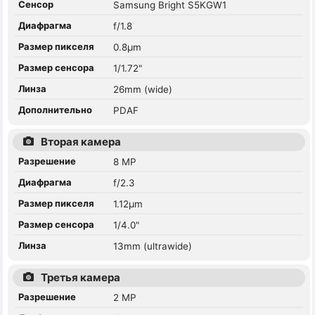
Сенсор
Samsung Bright S5KGW1
Диафрагма
f/1.8
Размер пикселя
0.8µm
Размер сенсора
1/1.72"
Линза
26mm (wide)
Дополнительно
PDAF
Вторая камера
Разрешение
8 MP
Диафрагма
f/2.3
Размер пикселя
1.12µm
Размер сенсора
1/4.0"
Линза
13mm (ultrawide)
Третья камера
Разрешение
2 MP