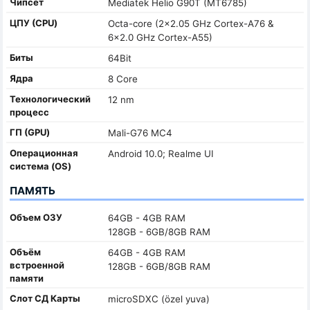
Чипсет
Mediatek Helio G90T (MT6785)
ЦПУ (CPU)
Octa-core (2x2.05 GHz Cortex-A76 &
6x2.0 GHz Cortex-A55)
Биты
64Bit
Ядра
8 Core
Технологический
12 nm
процесс
ГП (GPU)
Mali-G76 MC4
Oперационная
Android 10.0; Realme UI
система (OS)
ПАМЯТЬ
Объем ОЗУ
64GB - 4GB RAM
128GB - 6GB/8GB RAM
Объём
64GB - 4GB RAM
встроенной
128GB - 6GB/8GB RAM
памяти
Слот СД Карты
microSDXC (özel yuva)