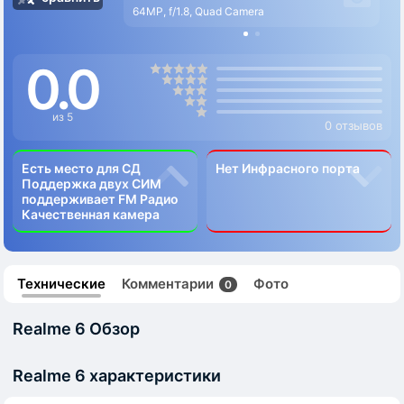
64MP, f/1.8, Quad Camera
0.0
из 5
0 отзывов
Есть место для СД
Нет Инфрасного порта
Поддержка двух СИМ
поддерживает FM Радио
Качественная камера
Технические
Комментарии
Фото
0
Realme 6 Обзор
Realme 6 характеристики