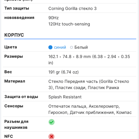
Тип защиты
Corning Gorilla стекло 3
нововведения
90Hz
120Hz touch-sensing
КОРПУС
Цвета
синий
Белый
Размеры
162.1
74.8
8.9 mm (6.38
2.94
0.35
•
•
•
•
in)
Вес
191 gr (6.74 oz)
Материал
Стекло Передняя часть (Gorilla Стекло
3), Пластик сзади, Пластик Рамка
Защита от воды
Splash Resistant
Сенсоры
Отпечаток пальца, Акселерометр,
Гироскоп, Датчик приближения, Компас
Разъем для
наушников
NFC