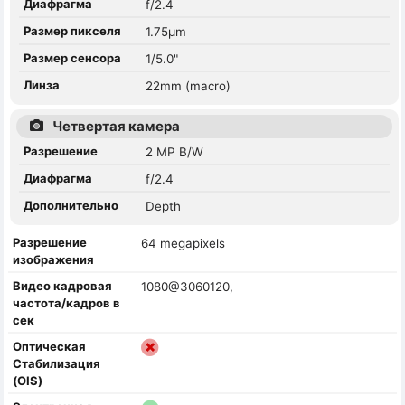
Диафрагма
f/2.4
Размер пикселя
1.75µm
Размер сенсора
1/5.0"
Линза
22mm (macro)
Четвертая камера
Разрешение
2 MP B/W
Диафрагма
f/2.4
Дополнительно
Depth
Разрешение
64 megapixels
изображения
Видео кадровая
1080@3060120,
частота/кадров в
сек
Оптическая
Стабилизация
(OIS)