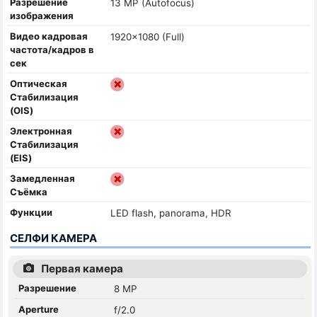
Разрешение
13 MP (Autofocus)
изображения
Видео кадровая
1920x1080 (Full)
частота/кадров в
сек
Оптическая
Стабилизация
(OIS)
Электронная
Стабилизация
(EIS)
Замедленная
Съёмка
Функции
LED flash, panorama, HDR
СЕЛФИ КАМЕРА
Первая камера
Разрешение
8 MP
Aperture
f/2.0