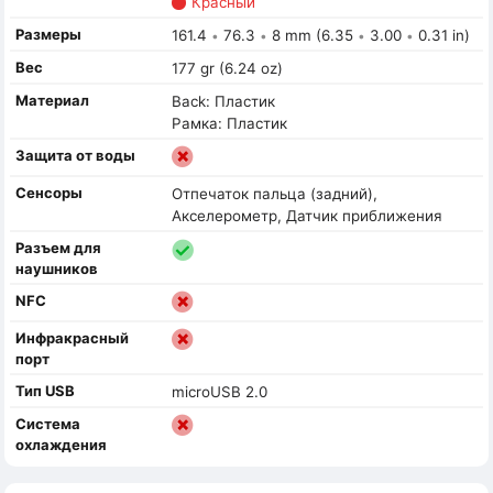
Красный
Размеры
161.4
76.3
8 mm (6.35
3.00
0.31 in)
•
•
•
•
Вес
177 gr (6.24 oz)
Материал
Back: Пластик
Рамка: Пластик
Защита от воды
Сенсоры
Отпечаток пальца (задний),
Акселерометр, Датчик приближения
Разъем для
наушников
NFC
Инфракрасный
порт
Тип USB
microUSB 2.0
Система
охлаждения