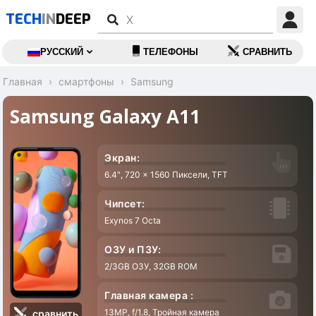
TECH
IN
DEEP
РУССКИЙ
ТЕЛЕФОНЫ
СРАВНИТЬ
Главная
смартфоны
Samsung
Samsung Galaxy A11
Экран:
6.4″, 720 x 1560 Пиксели, TFT
Чипсет:
Exynos 7 Octa
ОЗУ и ПЗУ:
2/3GB ОЗУ, 32GB ROM
A
Главная камера :
13MP, f/1.8, Тройная камера
сравнить