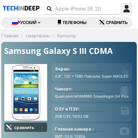
TECH
IN
DEEP
РУССКИЙ
ТЕЛЕФОНЫ
СРАВНИТЬ
Главная
смартфоны
Samsung
Samsung Galaxy S III CDMA
Экран:
4.8″, 720 x 1280 Пиксели, Super AMOLED
Чипсет:
Qualcomm MSM8960 Snapdragon S4 Plus
ОЗУ и ПЗУ:
2GB ОЗУ, 16/32 GB
сравнить
Главная камера :
8MP, f/2.6, 1080p