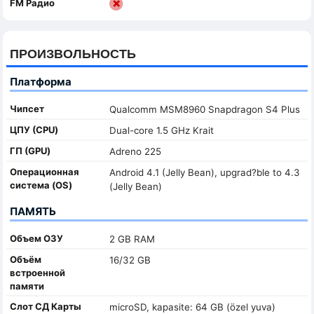
FM Радио
ПРОИЗВОЛЬНОСТЬ
Платформа
Чипсет
Qualcomm MSM8960 Snapdragon S4 Plus
ЦПУ (CPU)
Dual-core 1.5 GHz Krait
ГП (GPU)
Adreno 225
Oперационная
Android 4.1 (Jelly Bean), upgrad?ble to 4.3
система (OS)
(Jelly Bean)
ПАМЯТЬ
Объем ОЗУ
2 GB RAM
Объём
16/32 GB
встроенной
памяти
Слот СД Карты
microSD, kapasite: 64 GB (özel yuva)