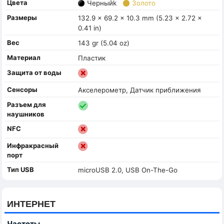
Цвета
Черныйk
Золото
Размеры
132.9 x 69.2 x 10.3 mm (5.23 x 2.72 x
0.41 in)
Вес
143 gr (5.04 oz)
Материал
Пластик
Защита от воды
Сенсоры
Акселерометр, Датчик приближения
Разъем для
наушников
NFC
Инфракрасный
порт
Тип USB
microUSB 2.0, USB On-The-Go
ИНТЕРНЕТ
Частоты