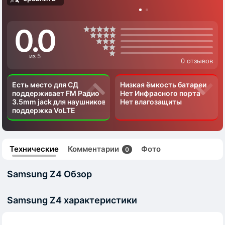
0.0
из 5
0 отзывов
Есть место для СД
Низкая ёмкость батареи
поддерживает FM Радио
Нет Инфрасного порта
3.5mm jack для наушников
Нет влагозащиты
поддержка VoLTE
Технические
Комментарии
Фото
0
Samsung Z4 Обзор
Samsung Z4 характеристики