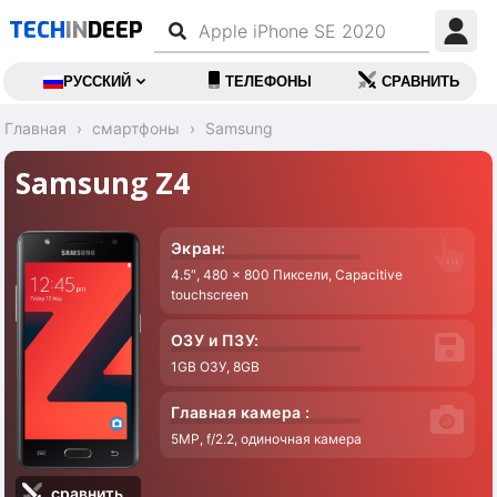
TECH
IN
DEEP
РУССКИЙ
ТЕЛЕФОНЫ
СРАВНИТЬ
Главная
смартфоны
Samsung
Samsung Z4
Экран:
4.5″, 480 x 800 Пиксели, Capacitive
touchscreen
ОЗУ и ПЗУ:
1GB ОЗУ, 8GB
Главная камера :
5MP, f/2.2, одиночная камера
сравнить