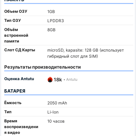
Объем ОЗУ
1GB
Тип ОЗУ
LPDDR3
Объём
8GB
встроенной
памяти
Слот СД Карты
microSD, kapasite: 128 GB (использует
гибридный слот для SIM)
Результаты производительности
Оценка Antutu
18k
•
Antutu
БАТАРЕЯ
Ёмкость
2050 mAh
Тип
Li-Ion
Время
10 часов
воспроизведени
я видео