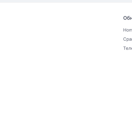
Об
Ho
Сра
Тел