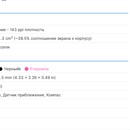
ие - 143 ppi плотность
2
4.3 cm
(~38.5% соотношение экрана к корпусу)
ксели
Черныйk
Pчернила
2.5 mm (4.33 x 2.26 x 0.49 in)
z)
, Датчик приближения, Компас