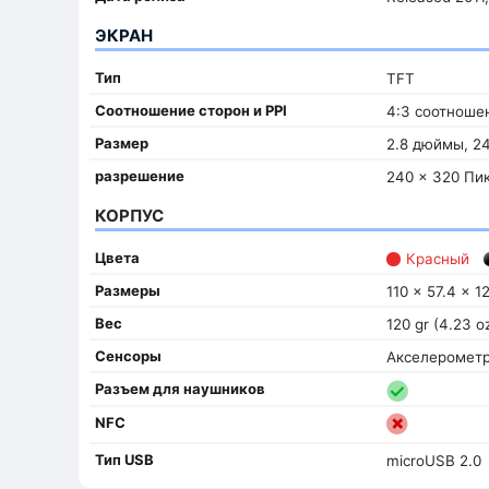
ЭКРАН
Тип
TFT
Соотношение сторон и PPI
4:3 соотношен
Размер
2.8 дюймы, 2
разрешение
240 x 320 Пи
КОРПУС
Цвета
Красный
Размеры
110 x 57.4 x 1
Вес
120 gr (4.23 o
Сенсоры
Акселерометр
Разъем для наушников
NFC
Тип USB
microUSB 2.0