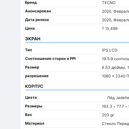
Бренд
TECNO
Анонсирован
2020, Февраль
Дата релиза
2020, Феврал
Цена
? 15,499
ЭКРАН
Тип
IPS LCD
Соотношение сторон и PPI
19.5:9 соотно
Размер
6.53 дюймы, 
разрешение
1080 x 2340 
КОРПУС
Цвета
Лёд Jadeit
Размеры
163.3
77.7
•
•
Вес
203 gr
Материал
Стекло Перед