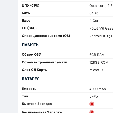
ЦПУ (CPU)
Octa-core, 2.
Биты
64Bit
Ядра
4 Core
ГП (GPU)
PowerVR GE8
Oперационная система (OS)
Android 10.0; 
ПАМЯТЬ
Объем ОЗУ
6GB RAM
Объём встроенной памяти
128GB ROM
Слот СД Карты
microSD
БАТАРЕЯ
Ёмкость
4000 mAh
Тип
Li-Po
Быстрая Зарядка
Беспроводная Зарядка