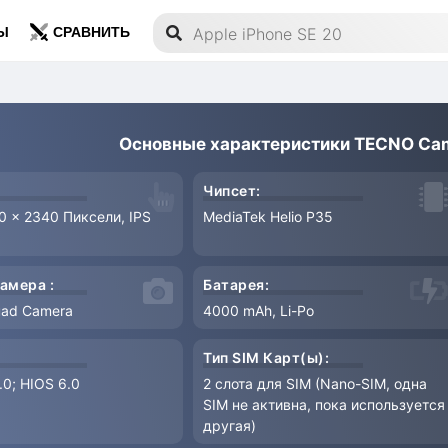
Ы
СРАВНИТЬ
Основные характеристики TECNO Cam
Чипсет:
80 x 2340 Пиксели, IPS
MediaTek Helio P35
амера :
Батарея:
uad Camera
4000 mAh, Li-Po
Тип SIM Карт(ы):
.0; HIOS 6.0
2 слота для SIM (Nano-SIM, одна
SIM не активна, пока используется
другая)