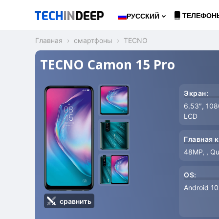
TECH
IN
DEEP
ТЕЛЕФОН
РУССКИЙ
Главная
смартфоны
TECNO
TECNO Camon 15 Pro
Экран:
6.53″, 10
LCD
Главная к
48MP, , Q
OS:
Android 10
сравнить