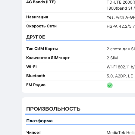
4G Bands (LTE)
TD-LTE 2600(b
1800(band 3) /
Навигация
Yes, with A-G
Скорость Сети
HSPA 42.2/5.7
ДРУГОЕ
Тип СИМ Карты
2 слота для S
Количество SIM-карт
2 SIM
Wi-Fi
Wi-Fi 802.11 b
Bluetooth
5.0, A2DP, LE
FM Радио
ПРОИЗВОЛЬНОСТЬ
Платформа
Чипсет
MediaTek Heli