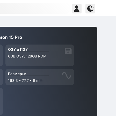
on 15 Pro
ОЗУ и ПЗУ:
6GB ОЗУ, 128GB ROM
Размеры:
163.3
•
77.7
•
9 mm