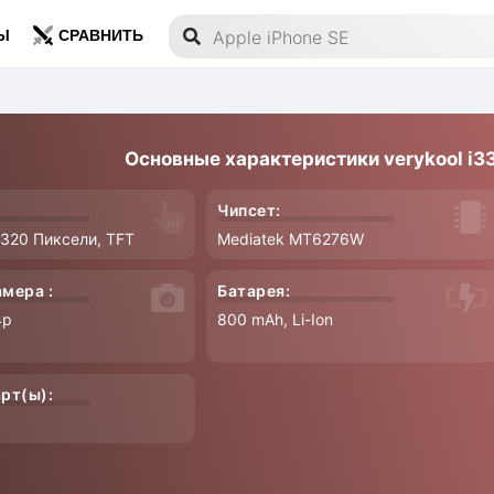
Ы
СРАВНИТЬ
Основные характеристики verykool i3
Чипсет:
x 320 Пиксели, TFT
Mediatek MT6276W
амера :
Батарея:
4p
800 mAh, Li-Ion
арт(ы):