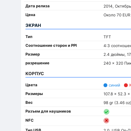
Дата релиза
2014, Октябрь
Цена
Около 70 EUR
ЭКРАН
Тип
TFT
Соотношение сторон и PPI
4:3 соотношен
Размер
2.4 дюймы, 17
разрешение
240 x 320 Пи
КОРПУС
Цвета
синий
К
Размеры
107.8 x 52.3 x
Вес
98 gr (3.46 oz
Разъем для наушников
NFC
Тип USB
2.0, USB On-