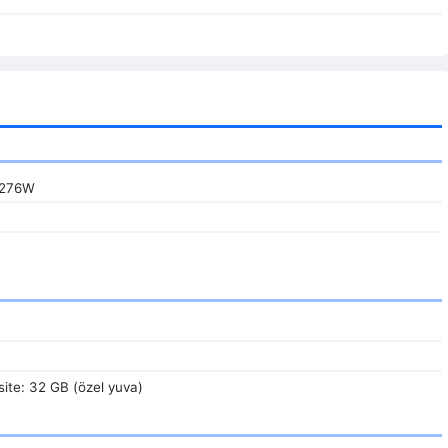
6276W
ite: 32 GB (özel yuva)