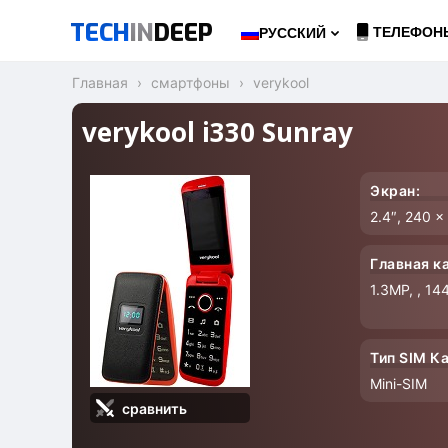
TECH
IN
DEEP
ТЕЛЕФОН
РУССКИЙ
Главная
смартфоны
verykool
verykool i330 Sunray
Экран:
2.4″, 240 
Главная к
1.3MP, , 14
Тип SIM К
Mini-SIM
сравнить