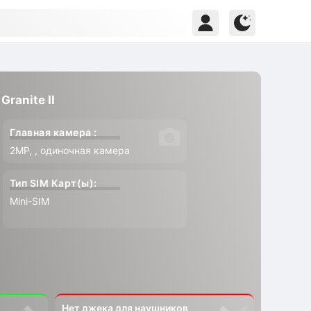
ranite II
Главная камера :
2MP, , одиночная камера
Тип SIM Карт(ы):
Mini-SIM
Нет джека для наушников