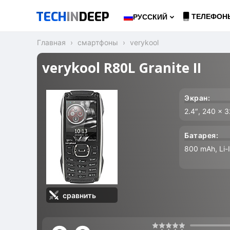
TECH
IN
DEEP
ТЕЛЕФОН
РУССКИЙ
Главная
смартфоны
verykool
verykool R80L Granite II
Экран:
2.4″, 240 x 
Батарея:
800 mAh, Li-
сравнить