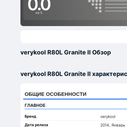
0.0
из 5
verykool R80L Granite II Обзор
verykool R80L Granite II характери
ОБЩИЕ ОСОБЕННОСТИ
ГЛАВНОЕ
Бренд
verykool
Дата релиза
2014, Январь