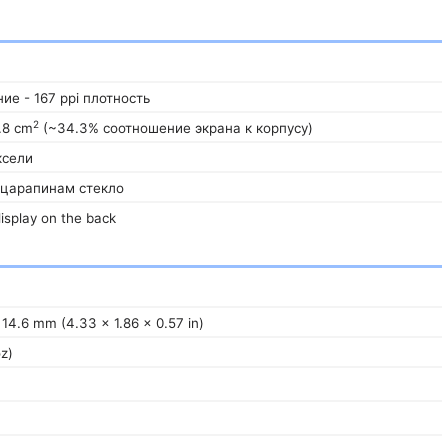
ие - 167 ppi плотность
2
.8 cm
(~34.3% соотношение экрана к корпусу)
ксели
 царапинам стекло
isplay on the back
 14.6 mm (4.33 x 1.86 x 0.57 in)
oz)