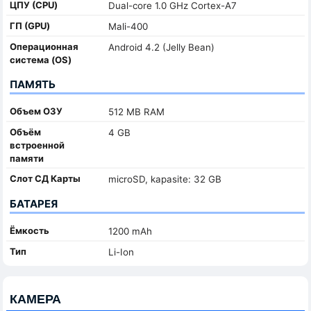
ЦПУ (CPU)
Dual-core 1.0 GHz Cortex-A7
ГП (GPU)
Mali-400
Oперационная
Android 4.2 (Jelly Bean)
система (OS)
ПАМЯТЬ
Объем ОЗУ
512 MB RAM
Объём
4 GB
встроенной
памяти
Слот СД Карты
microSD, kapasite: 32 GB
БАТАРЕЯ
Ёмкость
1200 mAh
Тип
Li-Ion
КАМЕРА