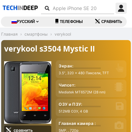
TECH
IN
DEEP
РУССКИЙ
ТЕЛЕФОНЫ
СРАВНИТЬ
Главная
смартфоны
verykool
verykool s3504 Mystic II
Экран:
3.5″, 320 x 480 Пиксели, TFT
Чипсет:
Mediatek MT6572M (28 nm)
ОЗУ и ПЗУ:
512MB ОЗУ, 4 GB
Главная камера :
сравнить
5MP, , 720p