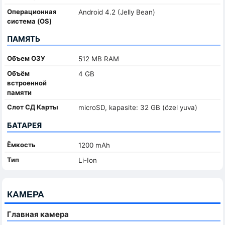
Oперационная
Android 4.2 (Jelly Bean)
система (OS)
ПАМЯТЬ
Объем ОЗУ
512 MB RAM
Объём
4 GB
встроенной
памяти
Слот СД Карты
microSD, kapasite: 32 GB (özel yuva)
БАТАРЕЯ
Ёмкость
1200 mAh
Тип
Li-Ion
КАМЕРА
Главная камера