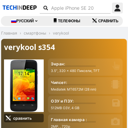
TECH
IN
DEEP
РУССКИЙ
ТЕЛЕФОНЫ
СРАВНИТЬ
Главная
смартфоны
verykool
verykool s354
Экран:
3.5″, 320 x 480 Пиксели, TFT
Чипсет:
Mediatek MT6572M (28 nm)
ОЗУ и ПЗУ:
512MB ОЗУ, 4 GB
сравнить
Главная камера :
2MP, , 720p