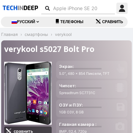
TECH
IN
DEEP
РУССКИЙ
ТЕЛЕФОНЫ
СРАВНИТЬ
Главная
смартфоны
verykool
verykool s5027 Bolt Pro
Экран:
5.0″, 480 x 854 Пиксели, TFT
Чипсет:
Spreadtrum SC7731C
ОЗУ и ПЗУ:
1GB ОЗУ, 8 GB
Главная камера :
сравнить
8MP, f/2.4, 720p