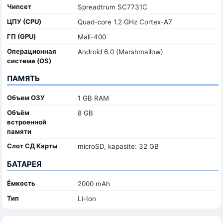
Чипсет
Spreadtrum SC7731C
ЦПУ (CPU)
Quad-core 1.2 GHz Cortex-A7
ГП (GPU)
Mali-400
Oперационная
Android 6.0 (Marshmallow)
система (OS)
ПАМЯТЬ
Объем ОЗУ
1 GB RAM
Объём
8 GB
встроенной
памяти
Слот СД Карты
microSD, kapasite: 32 GB
БАТАРЕЯ
Ёмкость
2000 mAh
Тип
Li-Ion