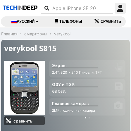
TECH
IN
DEEP
РУССКИЙ
ТЕЛЕФОНЫ
СРАВНИТЬ
Главная
смартфоны
verykool
verykool S815
Экран:
2.4″, 320 x 240 Пиксели, TFT
ОЗУ и ПЗУ:
GB ОЗУ,
Главная камера :
2MP, , одиночная камера
сравнить