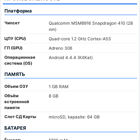
Платформа
Чипсет
Qualcomm MSM8916 Snapdragon 410 (28
nm)
ЦПУ (CPU)
Quad-core 1.2 GHz Cortex-A53
ГП (GPU)
Adreno 306
Oперационная
Android 4.4.4 (KitKat)
система (OS)
ПАМЯТЬ
Объем ОЗУ
1 GB RAM
Объём
8 GB
встроенной
памяти
Слот СД Карты
microSD, kapasite: 64 GB
БАТАРЕЯ
Ёмкость