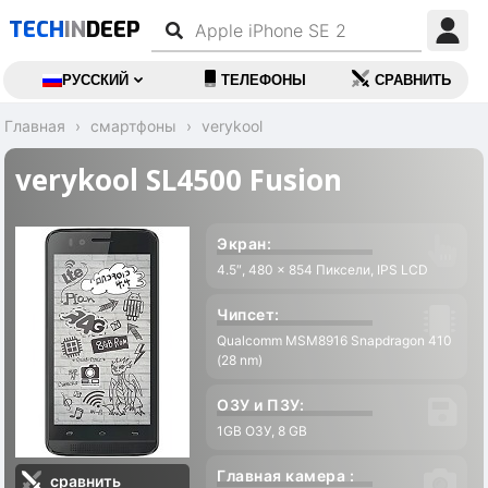
TECH
IN
DEEP
РУССКИЙ
ТЕЛЕФОНЫ
СРАВНИТЬ
Главная
смартфоны
verykool
verykool SL4500 Fusion
Экран:
4.5″, 480 x 854 Пиксели, IPS LCD
Чипсет:
Qualcomm MSM8916 Snapdragon 410
(28 nm)
ОЗУ и ПЗУ:
1GB ОЗУ, 8 GB
Главная камера :
сравнить