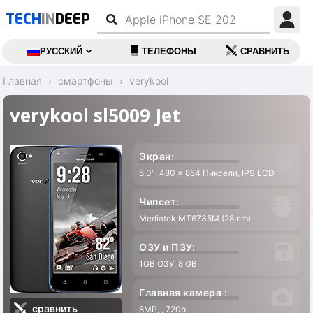
TECH
IN
DEEP
РУССКИЙ
ТЕЛЕФОНЫ
СРАВНИТЬ
Главная
смартфоны
verykool
verykool sl5009 Jet
Экран:
5.0″, 480 x 854 Пиксели, IPS LCD
Чипсет:
Mediatek MT6735M (28 nm)
ОЗУ и ПЗУ:
1GB ОЗУ, 8 GB
Главная камера :
сравнить
8MP, , 720p