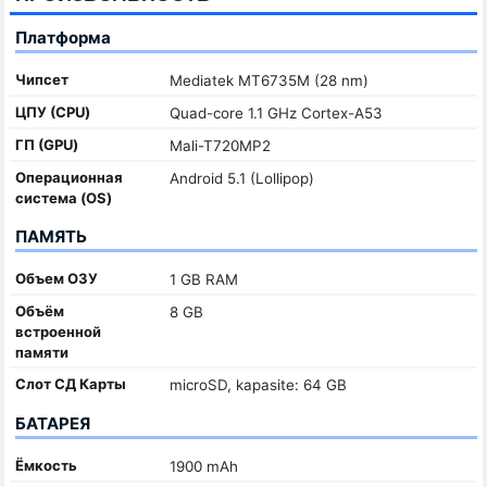
Платформа
Чипсет
Mediatek MT6735M (28 nm)
ЦПУ (CPU)
Quad-core 1.1 GHz Cortex-A53
ГП (GPU)
Mali-T720MP2
Oперационная
Android 5.1 (Lollipop)
система (OS)
ПАМЯТЬ
Объем ОЗУ
1 GB RAM
Объём
8 GB
встроенной
памяти
Слот СД Карты
microSD, kapasite: 64 GB
БАТАРЕЯ
Ёмкость
1900 mAh