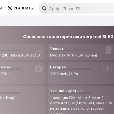
Ы
СРАВНИТЬ
Основные характеристики verykool SL501
Чипсет:
 1280 Пиксели, IPS LCD
Mediatek MT6735P (28 nm)
амера :
Батарея:
, 720p
2200 mAh, Li-Po
Тип SIM Карт(ы):
(Lollipop)
1 слот для SIM (Micro-SIM) or 2
слота для SIM (Micro-SIM, одна SIM
не активна, пока используется
другая)