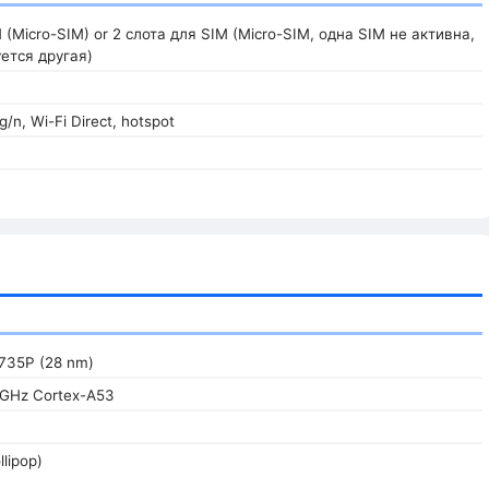
M (Micro-SIM) or 2 слота для SIM (Micro-SIM, одна SIM не активна,
ется другая)
g/n, Wi-Fi Direct, hotspot
735P (28 nm)
 GHz Cortex-A53
llipop)