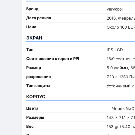
Бренд
verykool
Дата релиза
2016, Феврал
Цена
Около 160 EU
ЭКРАН
Тип
IPS LCD
Соотношение сторон и PPI
16:9 соотноше
Размер
5.0 дюймы, 68
разрешение
720 x 1280 П
Тип защиты
Устойчивый к
КОРПУС
Цвета
Черныйk/С
Размеры
143 x 71.1 x 7
Вес
153 gr (5.40 o