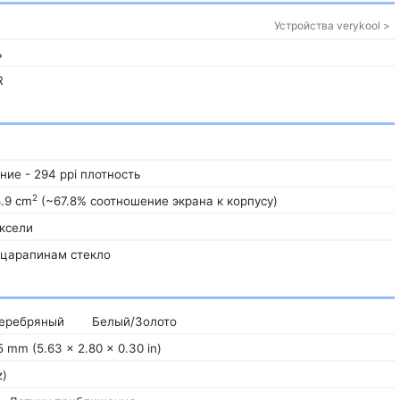
Устройства verykool >
ь
R
ние - 294 ppi плотность
2
.9 cm
(~67.8% соотношение экрана к корпусу)
иксели
 царапинам стекло
еребряный
Белый/Золото
.5 mm (5.63 x 2.80 x 0.30 in)
z)