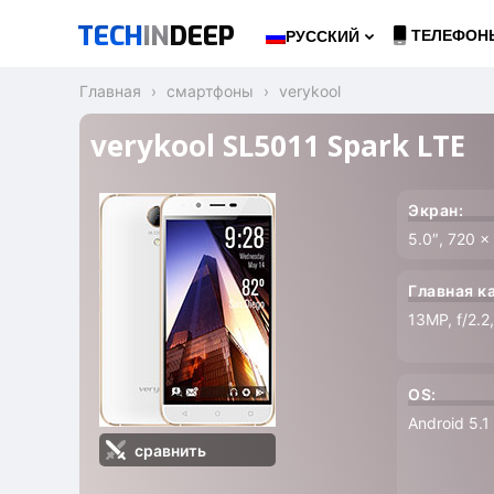
TECH
IN
DEEP
ТЕЛЕФОН
РУССКИЙ
Главная
смартфоны
verykool
verykool SL5011 Spark LTE
Экран:
5.0″, 720 x
Главная к
13MP, f/2.2
OS:
Android 5.1 
сравнить