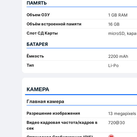
ПАМЯТЬ
Объем ОЗУ
1 GB RAM
Объём встроенной памяти
16 GB
Слот СД Карты
microSD, kapas
БАТАРЕЯ
Ёмкость
2200 mAh
Тип
Li-Po
КАМЕРА
Главная камера
Разрешение изображения
13 megapixels
Видео кадровая частота/кадров в
720@30
сек
Оптическая Стабилизация (OIS)