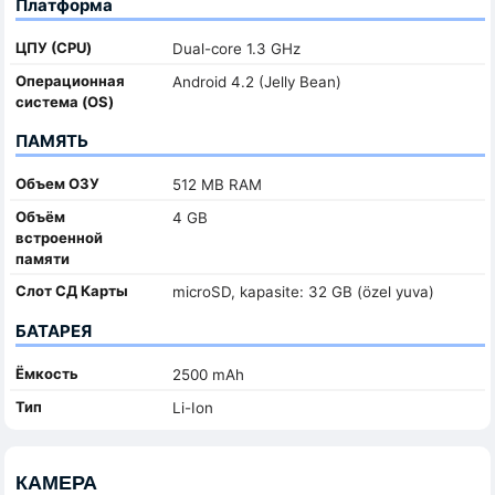
Платформа
ЦПУ (CPU)
Dual-core 1.3 GHz
Oперационная
Android 4.2 (Jelly Bean)
система (OS)
ПАМЯТЬ
Объем ОЗУ
512 MB RAM
Объём
4 GB
встроенной
памяти
Слот СД Карты
microSD, kapasite: 32 GB (özel yuva)
БАТАРЕЯ
Ёмкость
2500 mAh
Тип
Li-Ion
КАМЕРА