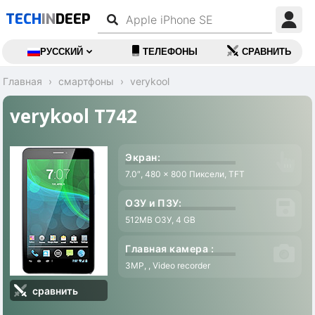
TECH
IN
DEEP
РУССКИЙ
ТЕЛЕФОНЫ
СРАВНИТЬ
Главная
смартфоны
verykool
verykool T742
Экран:
7.0″, 480 x 800 Пиксели, TFT
ОЗУ и ПЗУ:
512MB ОЗУ, 4 GB
Главная камера :
3MP, , Video recorder
сравнить