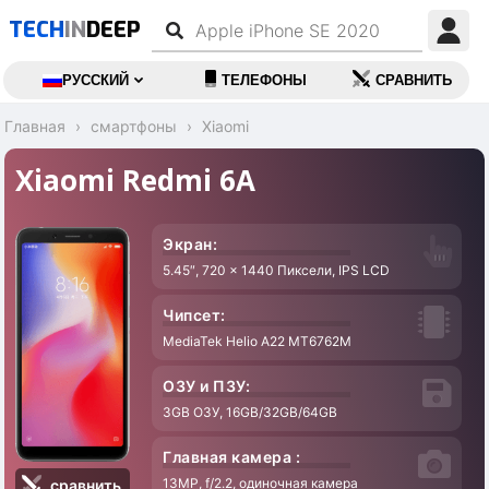
TECH
IN
DEEP
РУССКИЙ
ТЕЛЕФОНЫ
СРАВНИТЬ
Главная
смартфоны
Xiaomi
Xiaomi Redmi 6A
Экран:
5.45″, 720 x 1440 Пиксели, IPS LCD
Чипсет:
MediaTek Helio A22 MT6762M
ОЗУ и ПЗУ:
3GB ОЗУ, 16GB/32GB/64GB
Главная камера :
13MP, f/2.2, одиночная камера
сравнить