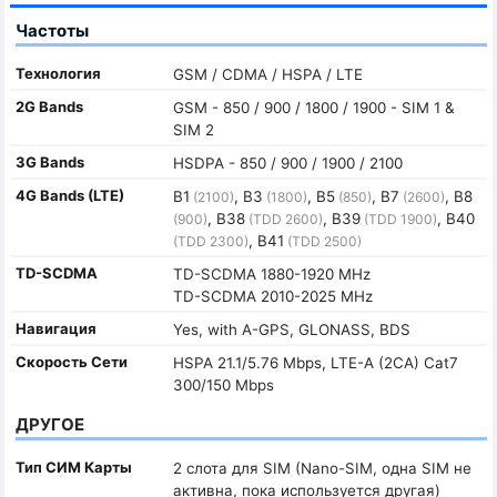
Частоты
Технология
GSM / CDMA / HSPA / LTE
2G Bands
GSM - 850 / 900 / 1800 / 1900 - SIM 1 &
SIM 2
3G Bands
HSDPA - 850 / 900 / 1900 / 2100
4G Bands (LTE)
B1
, B3
, B5
, B7
, B8
(2100)
(1800)
(850)
(2600)
, B38
, B39
, B40
(900)
(TDD 2600)
(TDD 1900)
, B41
(TDD 2300)
(TDD 2500)
TD-SCDMA
TD-SCDMA 1880-1920 MHz
TD-SCDMA 2010-2025 MHz
Навигация
Yes, with A-GPS, GLONASS, BDS
Скорость Сети
HSPA 21.1/5.76 Mbps, LTE-A (2CA) Cat7
300/150 Mbps
ДРУГОЕ
Тип СИМ Карты
2 слота для SIM (Nano-SIM, одна SIM не
активна, пока используется другая)