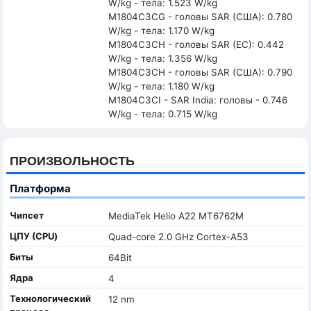
W/kg - тела: 1.523 W/kg
M1804C3CG - головы SAR (США): 0.780
W/kg - тела: 1.170 W/kg
M1804C3CH - головы SAR (ЕС): 0.442
W/kg - тела: 1.356 W/kg
M1804C3CH - головы SAR (США): 0.790
W/kg - тела: 1.180 W/kg
M1804C3CI - SAR India: головы - 0.746
W/kg - тела: 0.715 W/kg
ПРОИЗВОЛЬНОСТЬ
Платформа
Чипсет
MediaTek Helio A22 MT6762M
ЦПУ (CPU)
Quad-core 2.0 GHz Cortex-A53
Биты
64Bit
Ядра
4
Технологический
12 nm