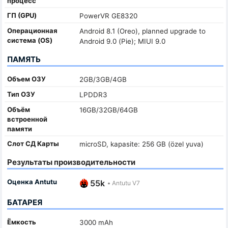
процесс
ГП (GPU)
PowerVR GE8320
Oперационная
Android 8.1 (Oreo), planned upgrade to
система (OS)
Android 9.0 (Pie); MIUI 9.0
ПАМЯТЬ
Объем ОЗУ
2GB/3GB/4GB
Тип ОЗУ
LPDDR3
Объём
16GB/32GB/64GB
встроенной
памяти
Слот СД Карты
microSD, kapasite: 256 GB (özel yuva)
Результаты производительности
Оценка Antutu
55k
•
Antutu V7
БАТАРЕЯ
Ёмкость
3000 mAh