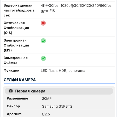
Видео кадровая
4K@30fps, 1080p@30/60/120/240/960fps,
частота/кадров в
gyro-EIS
сек
Оптическая
Стабилизация
(OIS)
Электронная
Стабилизация
(EIS)
Замедленная
Съёмка
Функции
LED flash, HDR, panorama
СЕЛФИ КАМЕРА
Первая камера
Разрешение
20MP
Сенсор
Samsung S5K3T2
Aperture
f/2.5