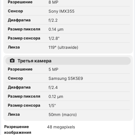
Разрешение
8 MP
Сенсор
Sony IMX355
Диафрагма
f/2.2
Размер пикселя
0.14 µm
Размер сенсора
1/2.8"
Линза
119° (ultrawide)
Третья камера
Разрешение
5 MP
Сенсор
Samsung S5K5E9
Диафрагма
f/2.4
Размер пикселя
0.12 µm
Размер сенсора
1/5"
Линза
50mm (macro)
Разрешение
48 megapixels
изображения