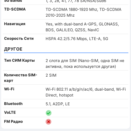
5G Bands
1, 3, 28, 41, 77, 78 SA/NSA/Sub6
TD-SCDMA
TD-SCDMA 1880-1920 Mhz, TD-SCDMA
2010-2025 Mhz
Навигация
Yes, with dual-band A-GPS, GLONASS,
BDS, GALILEO, QZSS, NavIC
Скорость Сети
HSPA 42.2/5.76 Mbps, LTE-A, 5G
ДРУГОЕ
Тип СИМ Карты
2 слота для SIM (Nano-SIM, одна SIM не
активна, пока используется другая)
Количество SIM-
2 SIM
карт
Wi-Fi
Wi-Fi 802.11 a/b/g/n/ac/6, dual-band, Wi-Fi
Direct, hotspot
Bluetooth
5.1, A2DP, LE
VoLTE
FM Радио