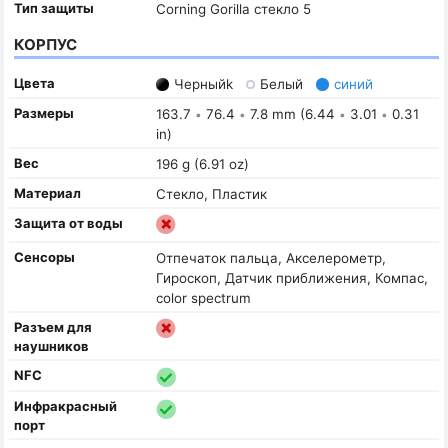
Тип защиты
Corning Gorilla стекло 5
КОРПУС
Цвета
Черныйk
Белый
синий
Размеры
163.7
76.4
7.8 mm (6.44
3.01
0.31
•
•
•
•
in)
Вес
196 g (6.91 oz)
Материал
Стекло, Пластик
Защита от воды
Сенсоры
Отпечаток пальца, Акселерометр,
Гироскоп, Датчик приближения, Компас,
color spectrum
Разъем для
наушников
NFC
Инфракрасный
порт