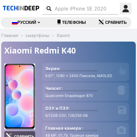
TECH
IN
DEEP
РУССКИЙ
ТЕЛЕФОНЫ
СРАВНИТЬ
Главная
смартфоны
Xiaomi
Xiaomi Redmi K40
Экран:
6.67″, 1080 x 2400 Пиксели, AMOLED
4
Чипсет:
Qualcomm Snapdragon 870
ОЗУ и ПЗУ:
6/12GB ОЗУ, 128/256 GB
A
Главная камера :
48 MP, f/1.79, Тройная камера
7
сравнить