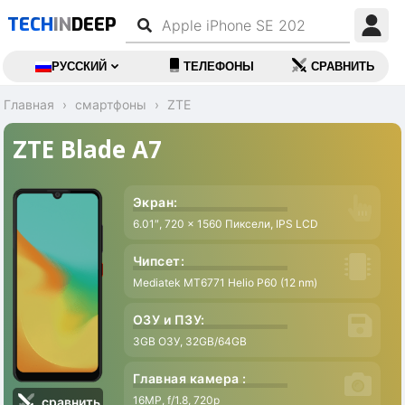
TECH
IN
DEEP
РУССКИЙ
ТЕЛЕФОНЫ
СРАВНИТЬ
Главная
смартфоны
ZTE
ZTE Blade A7
Экран:
6.01″, 720 x 1560 Пиксели, IPS LCD
2
Чипсет:
Mediatek MT6771 Helio P60 (12 nm)
-
ОЗУ и ПЗУ:
3GB ОЗУ, 32GB/64GB
A
Главная камера :
16MP, f/1.8, 720p
1
сравнить