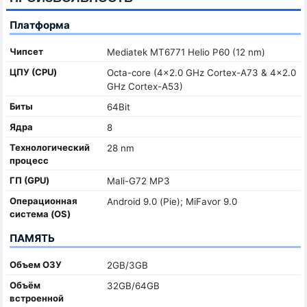
Платформа
Чипсет
Mediatek MT6771 Helio P60 (12 nm)
ЦПУ (CPU)
Octa-core (4x2.0 GHz Cortex-A73 & 4x2.0
GHz Cortex-A53)
Биты
64Bit
Ядра
8
Технологический
28 nm
процесс
ГП (GPU)
Mali-G72 MP3
Oперационная
Android 9.0 (Pie); MiFavor 9.0
система (OS)
ПАМЯТЬ
Объем ОЗУ
2GB/3GB
Объём
32GB/64GB
встроенной