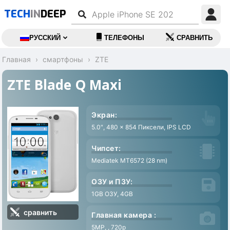
TECH
IN
DEEP
РУССКИЙ
ТЕЛЕФОНЫ
СРАВНИТЬ
Главная
смартфоны
ZTE
ZTE Blade Q Maxi
Экран:
5.0″, 480 x 854 Пиксели, IPS LCD
Чипсет:
Mediatek MT6572 (28 nm)
ОЗУ и ПЗУ:
1GB ОЗУ, 4GB
сравнить
Главная камера :
5MP, , 720p