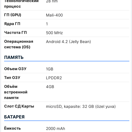
Технологический
28 nm
процесс
ГП (GPU)
Mali-400
Ядра ГП
1
Частота ГП
500 MHz
Oперационная
Android 4.2 (Jelly Bean)
система (OS)
ПАМЯТЬ
Объем ОЗУ
1GB
Тип ОЗУ
LPDDR2
Объём
4GB
встроенной
памяти
Слот СД Карты
microSD, kapasite: 32 GB (özel yuva)
БАТАРЕЯ
Ёмкость
2000 mAh