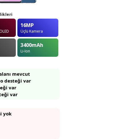
ikleri
16MP
MOLED
Üçlü Kamera
3400
mAh
Li-Ion
 alanı mevcut
o desteği var
eği var
teği var
si yok