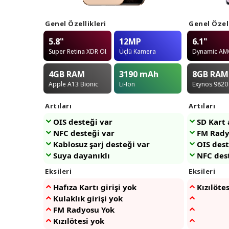
Genel Özellikleri
Genel Özell
5.8"
12MP
6.1"
Super Retina XDR OLED
Üçlü Kamera
Dynamic A
4GB
RAM
3190
mAh
8GB
RAM
Apple A13 Bionic
Li-Ion
Exynos 9820
Artıları
Artıları
OIS desteği var
SD Kart
NFC desteği var
FM Rady
Kablosuz şarj desteği var
OIS dest
Suya dayanıklı
NFC des
Eksileri
Eksileri
Hafıza Kartı girişi yok
Kızılöte
Kulaklık girişi yok
FM Radyosu Yok
Kızılötesi yok