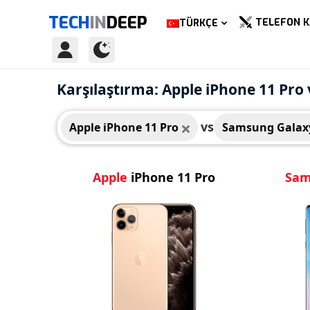
TECH
IN
DEEP
TELEFON K
TÜRKÇE
Apple iPhone 11 Pro
Sams
Karşılaştırma: Apple iPhone 11 Pr
vs
Apple iPhone 11 Pro
Samsung Galax
Apple
iPhone 11 Pro
Sam