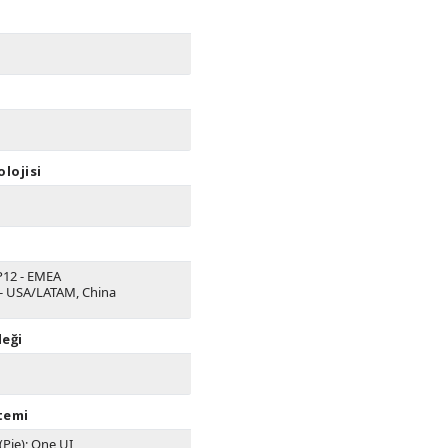
lojisi
P12 - EMEA
- USA/LATAM, China
eği
stemi
(Pie); One UI