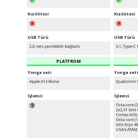
Kızılötesi
Kızılötesi
USB Türü
USB Türü
2.0, ters çevirilebilir bağlantı
3.1, Type-C 1
PLATFROM
Yonga seti
Yonga seti
Apple A13 Bionic
Qualcomm 
İşlemci
İşlemci
Octa-core 
2x2.31 GHz 
Cortex-A55)
Octa-core (
GHz Kryo 48
USA/LATAM,