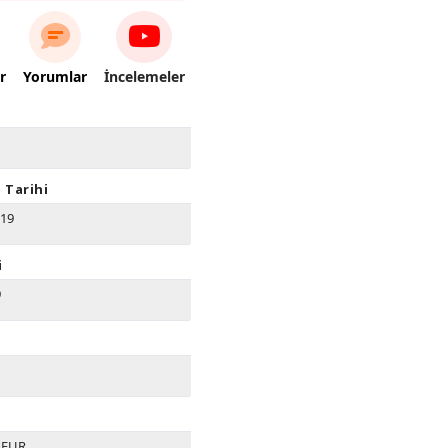
r
Yorumlar
İncelemeler
 Tarihi
019
i
9
0 EUR