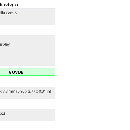
knolojisi
illa Cam 6
isplay
GÖVDE
x 7.8 mm (5.90 x 2.77 x 0.31 in)
 oz)