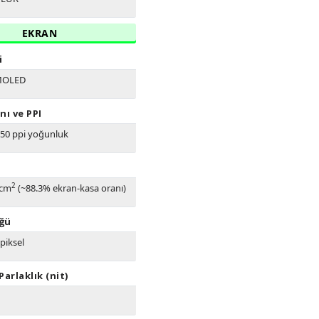
EKRAN
i
MOLED
nı ve PPI
550 ppi yoğunluk
2
 cm
(~88.3% ekran-kasa oranı)
ğü
piksel
arlaklık (nit)