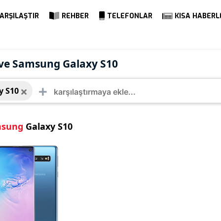
ARŞILAŞTIR
REHBER
TELEFONLAR
KISA HABERL
ung Galaxy S10
o ve Samsung Galaxy S10
y S10
sung
Galaxy S10