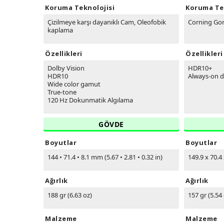
Koruma Teknolojisi
Koruma Te
Çizilmeye karşı dayanıklı Cam, Oleofobik
Corning Gor
kaplama
Özellikleri
Özellikleri
Dolby Vision
HDR10+
HDR10
Always-on d
Wide color gamut
True-tone
120 Hz Dokunmatik Algılama
GÖVDE
Boyutlar
Boyutlar
144
•
71.4
•
8.1 mm (5.67
•
2.81
•
0.32 in)
149.9 x 70.4 
Ağırlık
Ağırlık
188 gr (6.63 oz)
157 gr (5.54
Malzeme
Malzeme