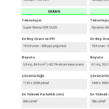
EKRAN
Teknolojisi
Teknolojis
Super Retina XDR OLED
Dynamic A
En Boy Oranı ve PPI
En Boy Ora
19.5:9 oran - 458 ppi yoğunluk
19:9 oran - 
Boyutu
Boyutu
2
5.8 inç, 84.4 cm
(~82.1% ekran-kasa oranı)
6.1 inç, 93.2
Çözünürlüğü
Çözünürlü
1125 x 2436 piksel
1440 x 3040 
En Yüksek Parlaklık (nit)
En Yüksek P
800 cd/M²
786 cd/M²