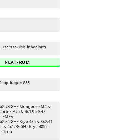
.0 ters takılabilir bağlantı
PLATFROM
Snapdragon 855
(2x2.73 GHz Mongoose M4 &
Cortex-A75 & 4x1.95 GHz
 - EMEA
1x2.84 GHz Kryo 485 & 3x2.41
5 & 4x1.78 GHz Kryo 485) -
 China