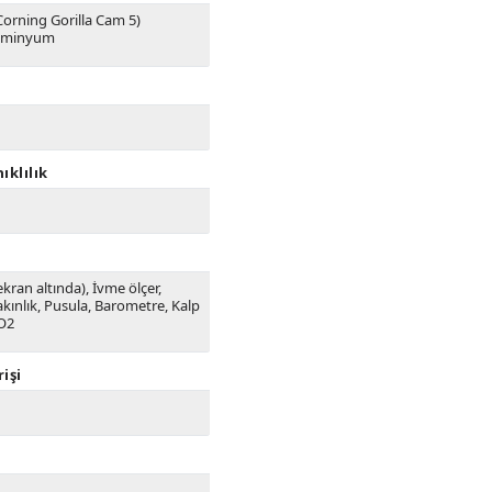
Corning Gorilla Cam 5)
lüminyum
ıklılık
ekran altında), İvme ölçer,
akınlık, Pusula, Barometre, Kalp
pO2
rişi