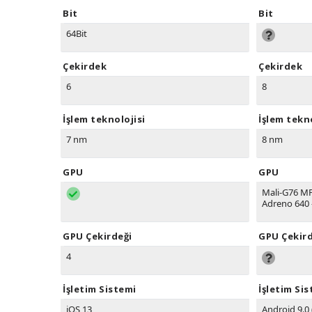
Bit
Bit
64Bit
Çekirdek
Çekirdek
6
8
İşlem teknolojisi
İşlem tekno
7 nm
8 nm
GPU
GPU
Mali-G76 M
Adreno 640 
GPU Çekirdeği
GPU Çekird
4
İşletim Sistemi
İşletim Si
iOS 13
Android 9.0 