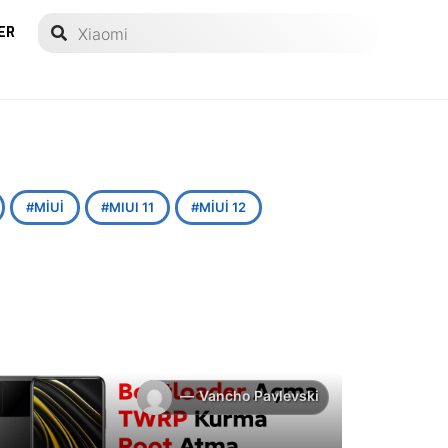
ER
MIUI
MIUI 11
MIUI 12
Vancho Pavlevski