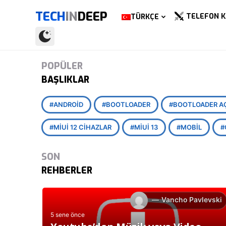
TECH
IN
DEEP
TELEFON K
TÜRKÇE
POPÜLER
BAŞLIKLAR
ANDROID
BOOTLOADER
BOOTLOADER A
MIUI 12 CIHAZLAR
MIUI 13
MOBIL
SON
REHBERLER
Vancho Pavlevski
5 sene önce