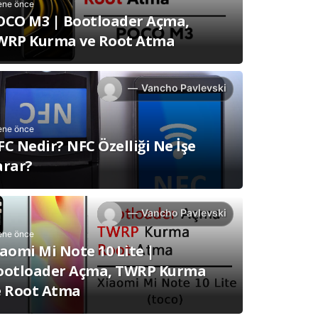
ene önce
OCO M3 | Bootloader Açma,
WRP Kurma ve Root Atma
Vancho Pavlevski
ene önce
C Nedir? NFC Özelliği Ne İşe
arar?
Vancho Pavlevski
ene önce
aomi Mi Note 10 Lite |
ootloader Açma, TWRP Kurma
e Root Atma