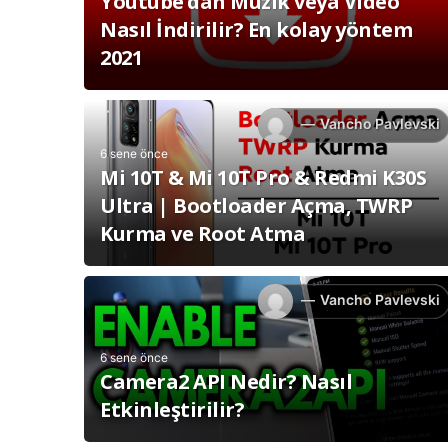
Youtube’dan Müzik veya Video
Nasıl İndirilir? En kolay yöntem
2021
Vancho Pavlevski
6 sene önce
Mi 10T & Mi 10T Pro & Redmi K30S
Ultra | Bootloader Açma, TWRP
Kurma ve Root Atma
Vancho Pavlevski
6 sene önce
Camera2 API Nedir? Nasıl
Etkinleştirilir?