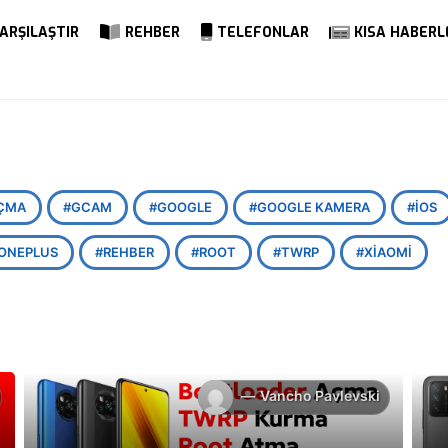
ARŞILAŞTIR
REHBER
TELEFONLAR
KISA HABERL
ÇMA
GCAM
GOOGLE
GOOGLE KAMERA
IOS
ONEPLUS
REHBER
ROOT
TWRP
XIAOMI
Vancho Pavlevski