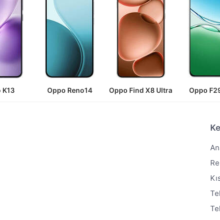
 K13
Oppo Reno14
Oppo Find X8 Ultra
Oppo F29
Ke
An
Re
Kı
Te
Te