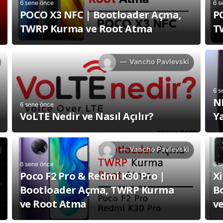
6 sene önce
6 s
POCO X3 NFC | Bootloader Açma,
P
TWRP Kurma ve Root Atma
T
Vancho Pavlevski
6 s
NF
6 sene önce
VoLTE Nedir ve Nasıl Açılır?
Y
Vancho Pavlevski
6 sene önce
6 s
Poco F2 Pro & Redmi K30 Pro |
Xi
Bootloader Açma, TWRP Kurma
B
ve Root Atma
v