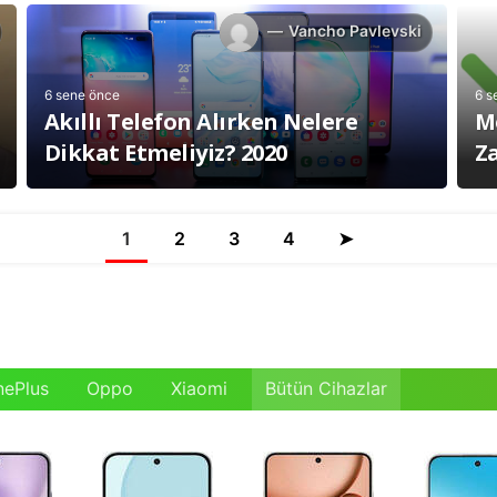
Vancho Pavlevski
6 sene önce
6 s
Akıllı Telefon Alırken Nelere
M
Dikkat Etmeliyiz? 2020
Za
1
2
3
4
➤
nePlus
Oppo
Xiaomi
Bütün Cihazlar