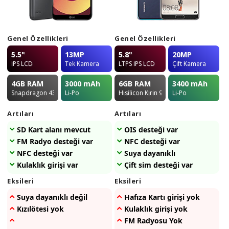
Genel Özellikleri
Genel Özellikleri
5.5"
13MP
5.8"
20MP
IPS LCD
Tek Kamera
LTPS IPS LCD
Çift Kamera
4GB
RAM
3000
mAh
6GB
RAM
3400
mAh
Snapdragon 435
Li-Po
Hisilicon Kirin 970
Li-Po
Artıları
Artıları
SD Kart alanı mevcut
OIS desteği var
FM Radyo desteği var
NFC desteği var
NFC desteği var
Suya dayanıklı
Kulaklık girişi var
Çift sim desteği var
Eksileri
Eksileri
Suya dayanıklı değil
Hafıza Kartı girişi yok
Kızılötesi yok
Kulaklık girişi yok
FM Radyosu Yok