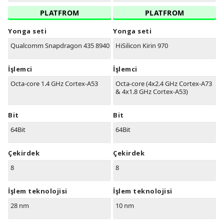
PLATFROM
PLATFROM
Yonga seti
Yonga seti
Qualcomm Snapdragon 435 8940
HiSilicon Kirin 970
İşlemci
İşlemci
Octa-core 1.4 GHz Cortex-A53
Octa-core (4x2.4 GHz Cortex-A73
& 4x1.8 GHz Cortex-A53)
Bit
Bit
64Bit
64Bit
Çekirdek
Çekirdek
8
8
İşlem teknolojisi
İşlem teknolojisi
28 nm
10 nm