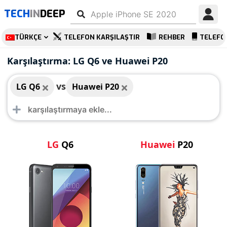
TECH
IN
DEEP
TÜRKÇE
TELEFON KARŞILAŞTIR
REHBER
TELEFO
LG Q6
Huawei P20
Karşılaştırma: LG Q6 ve Huawei P20
vs
LG Q6
Huawei P20
LG
Q6
Huawei
P20