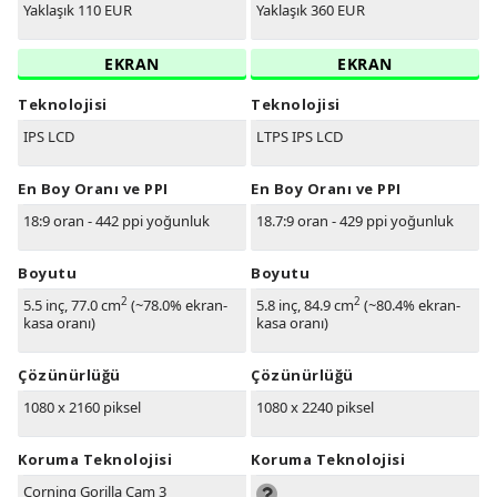
Yaklaşık 110 EUR
Yaklaşık 360 EUR
EKRAN
EKRAN
Teknolojisi
Teknolojisi
IPS LCD
LTPS IPS LCD
En Boy Oranı ve PPI
En Boy Oranı ve PPI
18:9 oran - 442 ppi yoğunluk
18.7:9 oran - 429 ppi yoğunluk
Boyutu
Boyutu
2
2
5.5 inç, 77.0 cm
(~78.0% ekran-
5.8 inç, 84.9 cm
(~80.4% ekran-
kasa oranı)
kasa oranı)
Çözünürlüğü
Çözünürlüğü
1080 x 2160 piksel
1080 x 2240 piksel
Koruma Teknolojisi
Koruma Teknolojisi
Corning Gorilla Cam 3