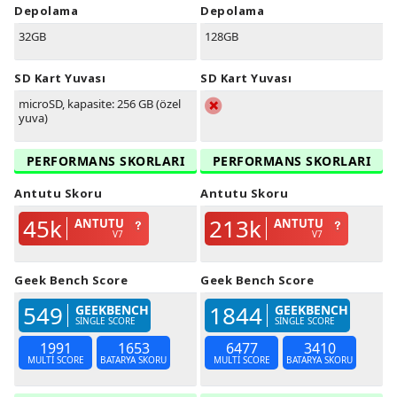
Depolama
Depolama
32GB
128GB
SD Kart Yuvası
SD Kart Yuvası
microSD, kapasite: 256 GB (özel
yuva)
PERFORMANS SKORLARI
PERFORMANS SKORLARI
Antutu Skoru
Antutu Skoru
45k
213k
ANTUTU
ANTUTU
V7
V7
Geek Bench Score
Geek Bench Score
549
1844
GEEKBENCH
GEEKBENCH
SINGLE SCORE
SINGLE SCORE
1991
1653
6477
3410
MULTI SCORE
BATARYA SKORU
MULTI SCORE
BATARYA SKORU