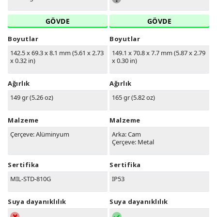
GÖVDE
GÖVDE
Boyutlar
Boyutlar
142.5 x 69.3 x 8.1 mm (5.61 x 2.73
149.1 x 70.8 x 7.7 mm (5.87 x 2.79
x 0.32 in)
x 0.30 in)
Ağırlık
Ağırlık
149 gr (5.26 oz)
165 gr (5.82 oz)
Malzeme
Malzeme
Çerçeve: Alüminyum
Arka: Cam
Çerçeve: Metal
Sertifika
Sertifika
MIL-STD-810G
IP53
Suya dayanıklılık
Suya dayanıklılık