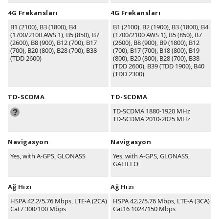
4G Frekansları
4G Frekansları
B1
(2100)
, B3
(1800)
, B4
B1
(2100)
, B2
(1900)
, B3
(1800)
, B4
(1700/2100 AWS 1)
, B5
(850)
, B7
(1700/2100 AWS 1)
, B5
(850)
, B7
(2600)
, B8
(900)
, B12
(700)
, B17
(2600)
, B8
(900)
, B9
(1800)
, B12
(700)
, B20
(800)
, B28
(700)
, B38
(700)
, B17
(700)
, B18
(800)
, B19
(TDD 2600)
(800)
, B20
(800)
, B28
(700)
, B38
(TDD 2600)
, B39
(TDD 1900)
, B40
(TDD 2300)
TD-SCDMA
TD-SCDMA
TD-SCDMA 1880-1920 MHz
TD-SCDMA 2010-2025 MHz
Navigasyon
Navigasyon
Yes, with A-GPS, GLONASS
Yes, with A-GPS, GLONASS,
GALILEO
Ağ Hızı
Ağ Hızı
HSPA 42.2/5.76 Mbps, LTE-A (2CA)
HSPA 42.2/5.76 Mbps, LTE-A (3CA)
Cat7 300/100 Mbps
Cat16 1024/150 Mbps