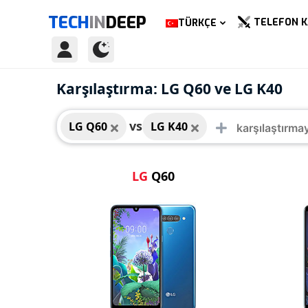
TECH
IN
DEEP
TELEFON K
TÜRKÇE
LG Q60
LG K
Karşılaştırma: LG Q60 ve LG K40
vs
LG Q60
LG K40
LG
Q60