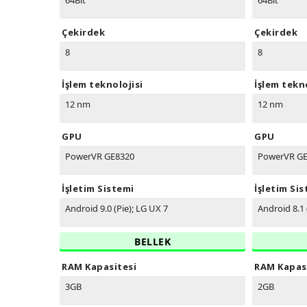
64Bit
64Bit
Çekirdek
Çekirdek
8
8
İşlem teknolojisi
İşlem tekno
12 nm
12 nm
GPU
GPU
PowerVR GE8320
PowerVR G
İşletim Sistemi
İşletim Si
Android 9.0 (Pie); LG UX 7
Android 8.1 
BELLEK
RAM Kapasitesi
RAM Kapas
3GB
2GB