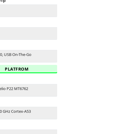
rişi
.0, USB On-The-Go
PLATFROM
elio P22 MT6762
.0 GHz Cortex-A53