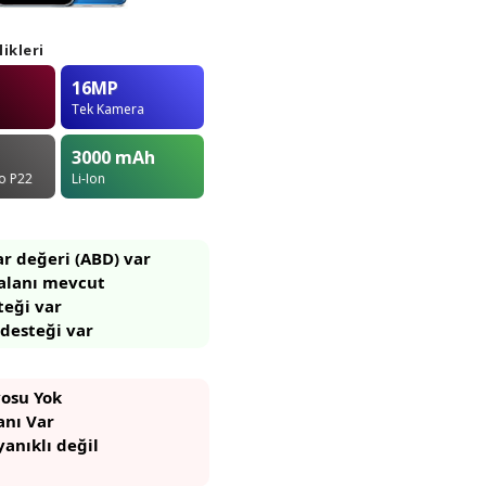
ikleri
16MP
Tek Kamera
3000
mAh
o P22
Li-Ion
r değeri (ABD) var
 alanı mevcut
teği var
 desteği var
osu Yok
anı Var
anıklı değil