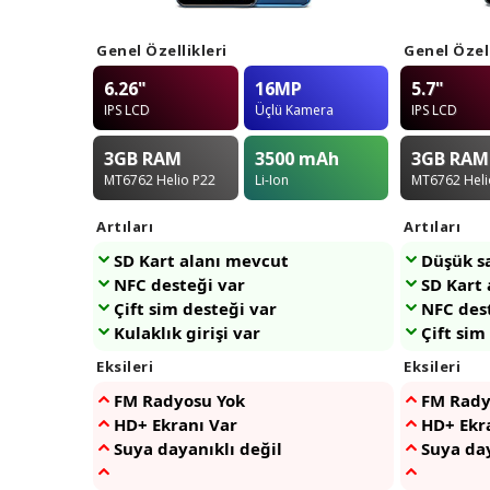
Genel Özellikleri
Genel Özell
6.26"
16MP
5.7"
IPS LCD
Üçlü Kamera
IPS LCD
3GB
RAM
3500
mAh
3GB
RAM
MT6762 Helio P22
Li-Ion
MT6762 Heli
Artıları
Artıları
SD Kart alanı mevcut
Düşük sa
NFC desteği var
SD Kart
Çift sim desteği var
NFC des
Kulaklık girişi var
Çift sim
Eksileri
Eksileri
FM Radyosu Yok
FM Rady
HD+ Ekranı Var
HD+ Ekr
Suya dayanıklı değil
Suya day