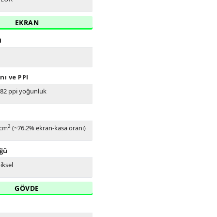
EKRAN
i
nı ve PPI
282 ppi yoğunluk
2
 cm
(~76.2% ekran-kasa oranı)
ğü
iksel
GÖVDE