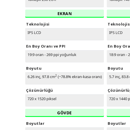
EKRAN
Teknolojisi
Teknolojis
IPS LCD
IPS LCD
En Boy Oranı ve PPI
En Boy Ora
19:9 oran - 269 ppi yoğunluk
18:9 oran - 
Boyutu
Boyutu
2
6.26 inç, 97.8 cm
(~78.8% ekran-kasa oranı)
5.7 inç, 83.8
Çözünürlüğü
Çözünürlü
720 x 1520 piksel
720 x 1440 p
GÖVDE
Boyutlar
Boyutlar