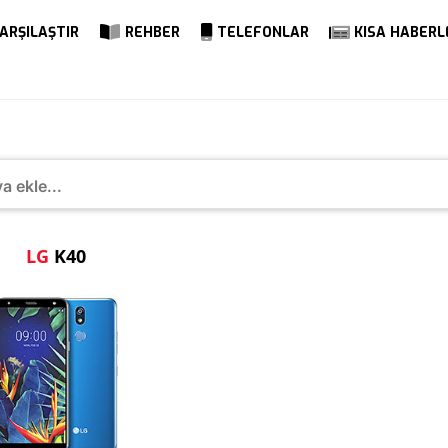
ARŞILAŞTIR
REHBER
TELEFONLAR
KISA HABERL
40
LG
K40