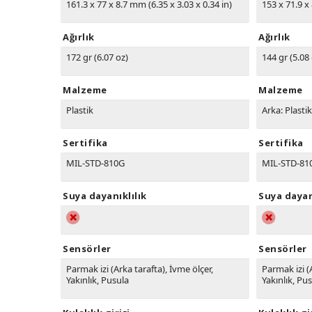
161.3 x 77 x 8.7 mm (6.35 x 3.03 x 0.34 in)
153 x 71.9 x 
Ağırlık
Ağırlık
172 gr (6.07 oz)
144 gr (5.08
Malzeme
Malzeme
Plastik
Arka: Plastik
Sertifika
Sertifika
MIL-STD-810G
MIL-STD-81
Suya dayanıklılık
Suya dayan
Sensörler
Sensörler
Parmak izi (Arka tarafta), İvme ölçer,
Parmak izi (
Yakınlık, Pusula
Yakınlık, Pu