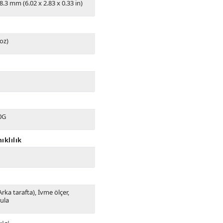
8.3 mm (6.02 x 2.83 x 0.33 in)
 oz)
0G
ıklılık
Arka tarafta), İvme ölçer,
sula