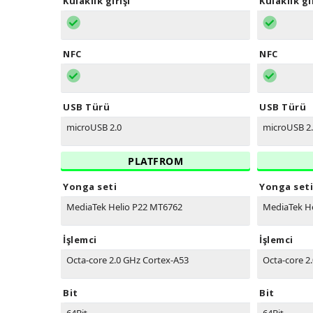
Kulaklık girişi
Kulaklık gi
NFC
NFC
USB Türü
USB Türü
microUSB 2.0
microUSB 2
PLATFROM
Yonga seti
Yonga seti
MediaTek Helio P22 MT6762
MediaTek H
İşlemci
İşlemci
Octa-core 2.0 GHz Cortex-A53
Octa-core 2
Bit
Bit