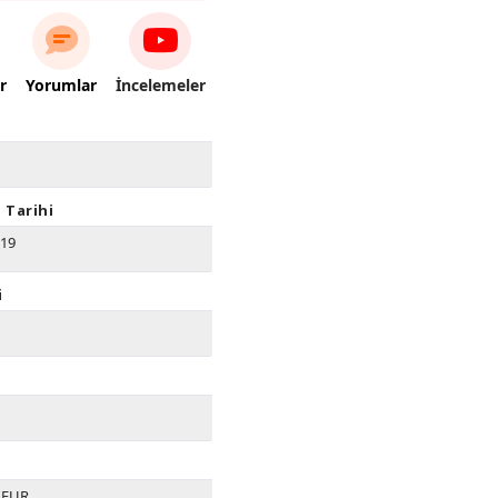
r
Yorumlar
İncelemeler
 Tarihi
019
i
0 EUR