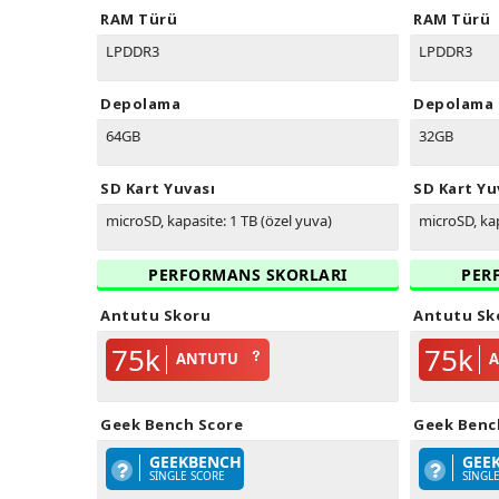
RAM Türü
RAM Türü
LPDDR3
LPDDR3
Depolama
Depolama
64GB
32GB
SD Kart Yuvası
SD Kart Yu
microSD, kapasite: 1 TB (özel yuva)
microSD, kap
PERFORMANS SKORLARI
PER
Antutu Skoru
Antutu Sk
75k
75k
ANTUTU
Geek Bench Score
Geek Benc
GEEKBENCH
GEE
SINGLE SCORE
SINGL