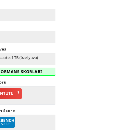
vası
asite: 1 TB (özel yuva)
FORMANS SKORLARI
oru
ANTUTU
h Score
KBENCH
E SCORE