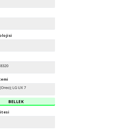
lojisi
E8320
stemi
(Oreo); LG UX 7
BELLEK
itesi