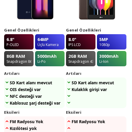
Genel Özellikleri
Genel Özellikleri
6.8"
64MP
8.0"
5MP
P-OLED
Üçlü Kamera
IPS LCD
1080p
8GB
RAM
5000
mAh
2GB
RAM
3000
mAh
Snapdragon 865
Li-Po
Snapdragon 435
Li-Ion
Artıları
Artıları
SD Kart alanı mevcut
SD Kart alanı mevcut
OIS desteği var
Kulaklık girişi var
NFC desteği var
Kablosuz şarj desteği var
Eksileri
Eksileri
FM Radyosu Yok
FM Radyosu Yok
Kızılötesi yok