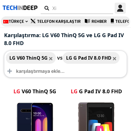
TECH
IN
DEEP
TÜRKÇE
TELEFON KARŞILAŞTIR
REHBER
TELEFO
LG V60 ThinQ 5G
LG G Pad IV 8.0 FHD
Karşılaştırma: LG V60 ThinQ 5G ve LG G Pad IV
8.0 FHD
vs
LG V60 ThinQ 5G
LG G Pad IV 8.0 FHD
LG
V60 ThinQ 5G
LG
G Pad IV 8.0 FHD