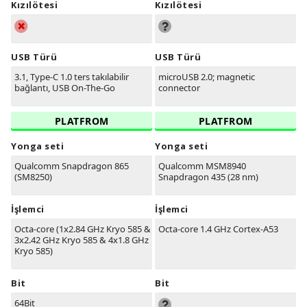
Kızılötesi
Kızılötesi
USB Türü
USB Türü
3.1, Type-C 1.0 ters takılabilir
microUSB 2.0; magnetic
bağlantı, USB On-The-Go
connector
PLATFROM
PLATFROM
Yonga seti
Yonga seti
Qualcomm Snapdragon 865
Qualcomm MSM8940
(SM8250)
Snapdragon 435 (28 nm)
İşlemci
İşlemci
Octa-core (1x2.84 GHz Kryo 585 &
Octa-core 1.4 GHz Cortex-A53
3x2.42 GHz Kryo 585 & 4x1.8 GHz
Kryo 585)
Bit
Bit
64Bit