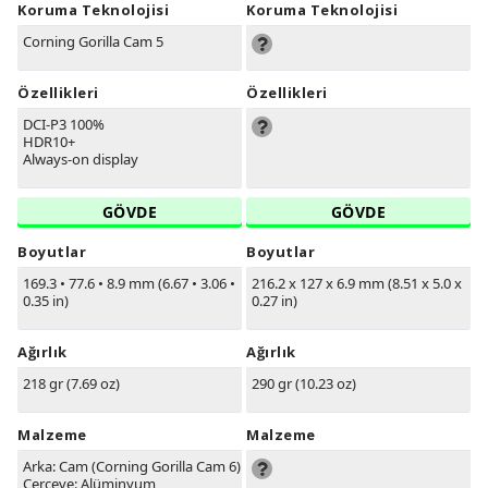
Koruma Teknolojisi
Koruma Teknolojisi
Corning Gorilla Cam 5
Özellikleri
Özellikleri
DCI-P3 100%
HDR10+
Always-on display
GÖVDE
GÖVDE
Boyutlar
Boyutlar
169.3
•
77.6
•
8.9 mm (6.67
•
3.06
•
216.2 x 127 x 6.9 mm (8.51 x 5.0 x
0.35 in)
0.27 in)
Ağırlık
Ağırlık
218 gr (7.69 oz)
290 gr (10.23 oz)
Malzeme
Malzeme
Arka: Cam (Corning Gorilla Cam 6)
Çerçeve: Alüminyum