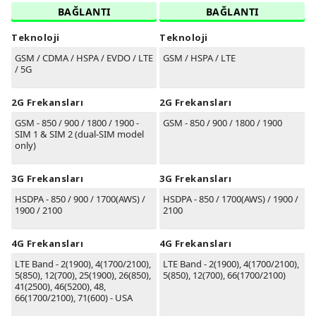
BAĞLANTI
BAĞLANTI
Teknoloji
Teknoloji
GSM / CDMA / HSPA / EVDO / LTE
GSM / HSPA / LTE
/ 5G
2G Frekansları
2G Frekansları
GSM - 850 / 900 / 1800 / 1900 -
GSM - 850 / 900 / 1800 / 1900
SIM 1 & SIM 2 (dual-SIM model
only)
3G Frekansları
3G Frekansları
HSDPA - 850 / 900 / 1700(AWS) /
HSDPA - 850 / 1700(AWS) / 1900 /
1900 / 2100
2100
4G Frekansları
4G Frekansları
LTE Band - 2(1900), 4(1700/2100),
LTE Band - 2(1900), 4(1700/2100),
5(850), 12(700), 25(1900), 26(850),
5(850), 12(700), 66(1700/2100)
41(2500), 46(5200), 48,
66(1700/2100), 71(600) - USA