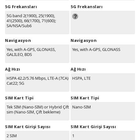
5G Frekansları
5G Frekansları
5G band 2(1900), 25(1900),
41(2500), 66(1700), 71(600);
SA/NSA/Sub6
Navigasyon
Navigasyon
Yes, with A-GPS, GLONASS,
Yes, with A-GPS, GLONASS
GALILEO, BDS
Ağ Hızı
Ağ Hızı
HSPA 42.2/5.76 Mbps, LTE-A (7CA)
HSPA, LTE
Cat22; 5G
SIM Kart Tipi
SIM Kart Tipi
Tek SIM (Nano-SIM) or Hybrid Çift
Nano-SIM
sim (Nano-SIM, Çift bekleme)
SIM Kart Girişi Sayısı
SIM Kart Girişi Sayısı
2 SIM
1