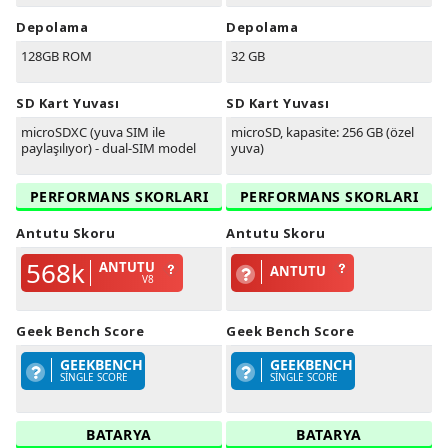
Depolama
Depolama
128GB ROM
32 GB
SD Kart Yuvası
SD Kart Yuvası
microSDXC (yuva SIM ile
microSD, kapasite: 256 GB (özel
paylaşılıyor) - dual-SIM model
yuva)
PERFORMANS SKORLARI
PERFORMANS SKORLARI
Antutu Skoru
Antutu Skoru
568k
ANTUTU
ANTUTU
V8
Geek Bench Score
Geek Bench Score
GEEKBENCH
GEEKBENCH
SINGLE SCORE
SINGLE SCORE
BATARYA
BATARYA