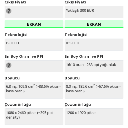
Çıkış Fiyatı
Çıkış Fiyatı
Yaklaşık 300 EUR
EKRAN
EKRAN
Teknolojisi
Teknolojisi
P-OLED
IPS LCD
En Boy Oranı ve PPI
En Boy Oranı ve PPI
16:10 oran - 283 ppi yoğunluk
Boyutu
Boyutu
2
2
6.8 inç, 109.8 cm
(~83.6% ekran-
8.0 inç, 185.6 cm
(~67.6% ekran-
kasa oranı)
kasa oranı)
Çözünürlüğü
Çözünürlüğü
1080 x 2460 piksel (~395 ppi
1200 x 1920 piksel
density)