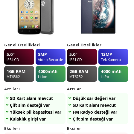
Genel Özellikleri
Genel Özellikleri
5.0"
8MP
5.0"
13MP
IPS LCD
Video Recorder
IPS LCD
Tek Kamera
1GB
RAM
4000
mAh
2GB
RAM
4000
mAh
MT6582
Li-Ion
MT6752
Li-Po
Artıları
Artıları
SD Kart alanı mevcut
Düşük sar değeri var
Çift sim desteği var
SD Kart alanı mevcut
Yüksek pil kapasitesi var
FM Radyo desteği var
Kulaklık girişi var
Çift sim desteği var
Eksileri
Eksileri