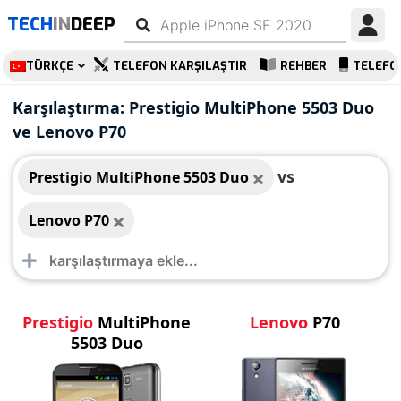
TECH
IN
DEEP
TÜRKÇE
TELEFON KARŞILAŞTIR
REHBER
TELEFO
Prestigio MultiPhone
Lenovo P70
Karşılaştırma: Prestigio MultiPhone 5503 Duo
5503 Duo
ve Lenovo P70
vs
Prestigio MultiPhone 5503 Duo
Lenovo P70
Prestigio
MultiPhone
Lenovo
P70
5503 Duo