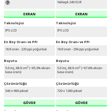
Yaklaşık 240 EUR
EKRAN
EKRAN
Teknolojisi
Teknolojisi
IPS LCD
IPS LCD
En Boy Oranı ve PPI
En Boy Oranı ve PPI
16:9 oran - 220 ppi yoğunluk
16:9 oran - 294 ppi yoğunluk
Boyutu
Boyutu
2
2
5.0 inç, 68.9 cm
(~65.3% ekran-
5.0 inç, 68.9 cm
(~67.6% ekran-
kasa oranı)
kasa oranı)
Çözünürlüğü
Çözünürlüğü
540 x 960 piksel
720 x 1280 piksel
GÖVDE
GÖVDE