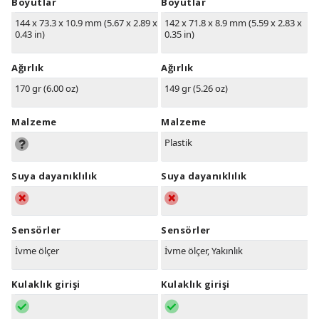
Boyutlar
Boyutlar
144 x 73.3 x 10.9 mm (5.67 x 2.89 x
142 x 71.8 x 8.9 mm (5.59 x 2.83 x
0.43 in)
0.35 in)
Ağırlık
Ağırlık
170 gr (6.00 oz)
149 gr (5.26 oz)
Malzeme
Malzeme
Plastik
Suya dayanıklılık
Suya dayanıklılık
Sensörler
Sensörler
İvme ölçer
İvme ölçer, Yakınlık
Kulaklık girişi
Kulaklık girişi