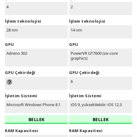
4
2
İşlem teknolojisi
İşlem teknolojisi
28 nm
14 nm
GPU
GPU
Adreno 302
PowerVR GT7600 (six-core
graphics)
GPU Çekirdeği
GPU Çekirdeği
6
İşletim Sistemi
İşletim Sistemi
Microsoft Windows Phone 8.1
iOS 9, yükseltilebilir: iOS 12.3
BELLEK
BELLEK
RAM Kapasitesi
RAM Kapasitesi