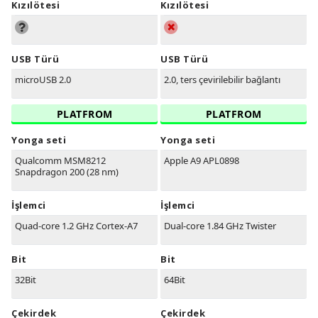
Kızılötesi
Kızılötesi
USB Türü
USB Türü
microUSB 2.0
2.0, ters çevirilebilir bağlantı
PLATFROM
PLATFROM
Yonga seti
Yonga seti
Qualcomm MSM8212
Apple A9 APL0898
Snapdragon 200 (28 nm)
İşlemci
İşlemci
Quad-core 1.2 GHz Cortex-A7
Dual-core 1.84 GHz Twister
Bit
Bit
32Bit
64Bit
Çekirdek
Çekirdek