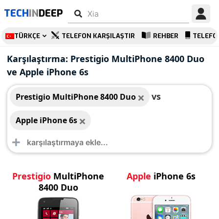
TECH
IN
DEEP
TÜRKÇE
TELEFON KARŞILAŞTIR
REHBER
TELEFO
Prestigio MultiPhone
Apple iPhone 6s
Karşılaştırma: Prestigio MultiPhone 8400 Duo
8400 Duo
ve Apple iPhone 6s
vs
Prestigio MultiPhone 8400 Duo
Apple iPhone 6s
Prestigio
MultiPhone
Apple
iPhone 6s
8400 Duo