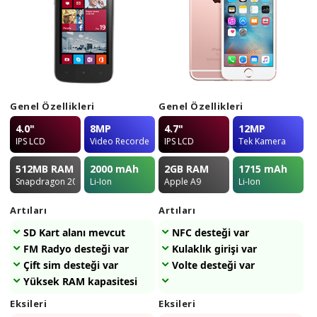
Genel Özellikleri
Genel Özellikleri
4.0"
8MP
4.7"
12MP
IPS LCD
Video Recorder
IPS LCD
Tek Kamera
512MB
RAM
2000
mAh
2GB
RAM
1715
mAh
Snapdragon 200
Li-Ion
Apple A9
Li-Ion
Artıları
Artıları
SD Kart alanı mevcut
NFC desteği var
FM Radyo desteği var
Kulaklık girişi var
Çift sim desteği var
Volte desteği var
Yüksek RAM kapasitesi
Eksileri
Eksileri