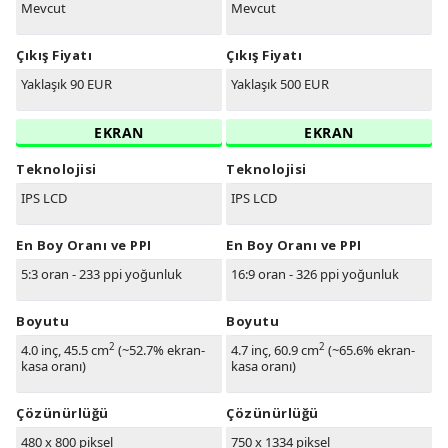
Mevcut
Mevcut
Çıkış Fiyatı
Çıkış Fiyatı
Yaklaşık 90 EUR
Yaklaşık 500 EUR
EKRAN
EKRAN
Teknolojisi
Teknolojisi
IPS LCD
IPS LCD
En Boy Oranı ve PPI
En Boy Oranı ve PPI
5:3 oran - 233 ppi yoğunluk
16:9 oran - 326 ppi yoğunluk
Boyutu
Boyutu
2
2
4.0 inç, 45.5 cm
(~52.7% ekran-
4.7 inç, 60.9 cm
(~65.6% ekran-
kasa oranı)
kasa oranı)
Çözünürlüğü
Çözünürlüğü
480 x 800 piksel
750 x 1334 piksel