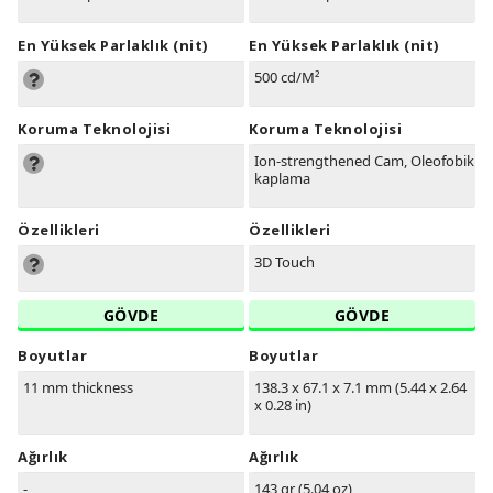
En Yüksek Parlaklık (nit)
En Yüksek Parlaklık (nit)
500 cd/M²
Koruma Teknolojisi
Koruma Teknolojisi
Ion-strengthened Cam, Oleofobik
kaplama
Özellikleri
Özellikleri
3D Touch
GÖVDE
GÖVDE
Boyutlar
Boyutlar
11 mm thickness
138.3 x 67.1 x 7.1 mm (5.44 x 2.64
x 0.28 in)
Ağırlık
Ağırlık
-
143 gr (5.04 oz)