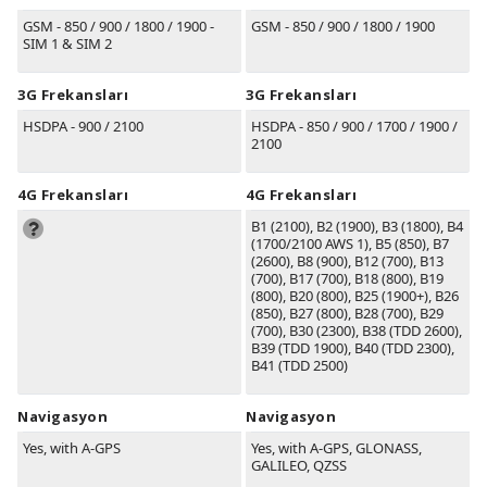
GSM - 850 / 900 / 1800 / 1900 -
GSM - 850 / 900 / 1800 / 1900
SIM 1 & SIM 2
3G Frekansları
3G Frekansları
HSDPA - 900 / 2100
HSDPA - 850 / 900 / 1700 / 1900 /
2100
4G Frekansları
4G Frekansları
B1
(2100)
, B2
(1900)
, B3
(1800)
, B4
(1700/2100 AWS 1)
, B5
(850)
, B7
(2600)
, B8
(900)
, B12
(700)
, B13
(700)
, B17
(700)
, B18
(800)
, B19
(800)
, B20
(800)
, B25
(1900+)
, B26
(850)
, B27
(800)
, B28
(700)
, B29
(700)
, B30
(2300)
, B38
(TDD 2600)
,
B39
(TDD 1900)
, B40
(TDD 2300)
,
B41
(TDD 2500)
Navigasyon
Navigasyon
Yes, with A-GPS
Yes, with A-GPS, GLONASS,
GALILEO, QZSS