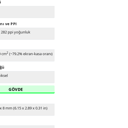
i
nı ve PPI
- 282 ppi yoğunluk
2
.0 cm
(~79.2% ekran-kasa oranı)
ğü
iksel
GÖVDE
x 8 mm (6.15 x 2.89 x 0.31 in)