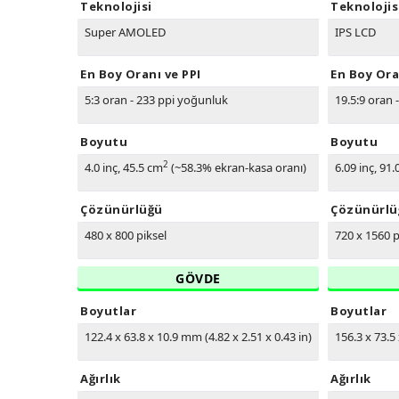
Teknolojisi
Teknolojis
Super AMOLED
IPS LCD
En Boy Oranı ve PPI
En Boy Ora
5:3 oran - 233 ppi yoğunluk
19.5:9 oran 
Boyutu
Boyutu
2
4.0 inç, 45.5 cm
(~58.3% ekran-kasa oranı)
6.09 inç, 91
Çözünürlüğü
Çözünürlü
480 x 800 piksel
720 x 1560 p
GÖVDE
Boyutlar
Boyutlar
122.4 x 63.8 x 10.9 mm (4.82 x 2.51 x 0.43 in)
156.3 x 73.5 
Ağırlık
Ağırlık