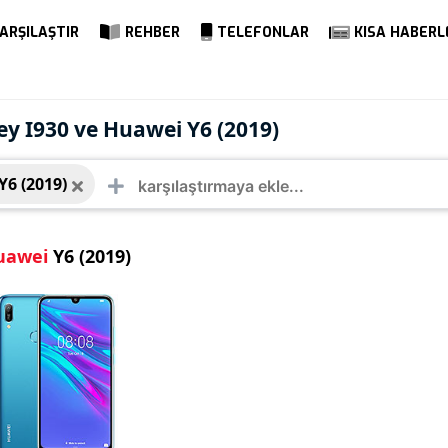
ARŞILAŞTIR
REHBER
TELEFONLAR
KISA HABERL
ei Y6 (2019)
y I930 ve Huawei Y6 (2019)
6 (2019)
uawei
Y6 (2019)