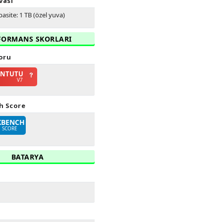
vası
asite: 1 TB (özel yuva)
FORMANS SKORLARI
oru
ANTUTU
V7
h Score
KBENCH
E SCORE
BATARYA