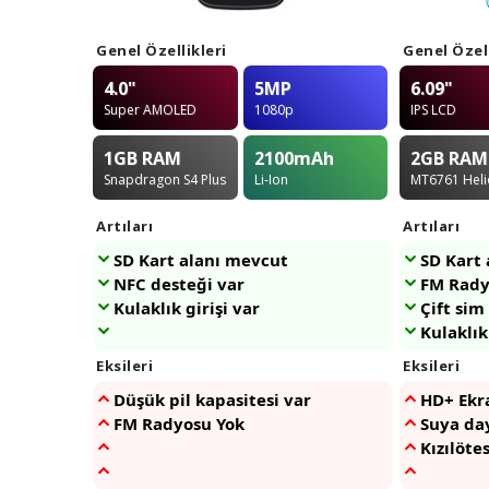
Genel Özellikleri
Genel Özell
4.0"
5MP
6.09"
Super AMOLED
1080p
IPS LCD
1GB
RAM
2100
mAh
2GB
RAM
Snapdragon S4 Plus
Li-Ion
MT6761 Heli
Artıları
Artıları
SD Kart alanı mevcut
SD Kart
NFC desteği var
FM Rady
Kulaklık girişi var
Çift sim
Kulaklık
Eksileri
Eksileri
Düşük pil kapasitesi var
HD+ Ekr
FM Radyosu Yok
Suya day
Kızılöte