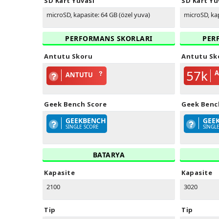
SD Kart Yuvası
SD Kart Yu
microSD, kapasite: 64 GB (özel yuva)
microSD, kap
PERFORMANS SKORLARI
PER
Antutu Skoru
Antutu Sk
57k
ANTUTU
Geek Bench Score
Geek Benc
GEEKBENCH
GEE
SINGLE SCORE
SINGL
BATARYA
Kapasite
Kapasite
2100
3020
Tip
Tip