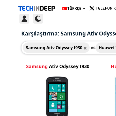
TECH
IN
DEEP
TELEFON K
TÜRKÇE
Samsung Ativ Odyssey I930
Huaw
Karşılaştırma: Samsung Ativ Odysse
vs
Samsung Ativ Odyssey I930
Huawei Y
Samsung
Ativ Odyssey I930
H