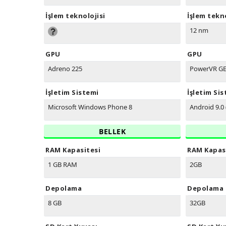
İşlem teknolojisi
İşlem tekno
12 nm
GPU
GPU
Adreno 225
PowerVR G
İşletim Sistemi
İşletim Si
Microsoft Windows Phone 8
Android 9.0 
BELLEK
RAM Kapasitesi
RAM Kapas
1 GB RAM
2GB
Depolama
Depolama
8 GB
32GB