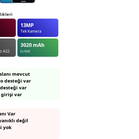
ikleri
13MP
Tek Kamera
3020
mAh
o A22
Li-Ion
 alanı mevcut
o desteği var
 desteği var
 girişi var
anı Var
anıklı değil
si yok