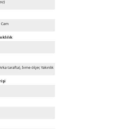
 oz)
, Cam
ıklılık
rka tarafta), İvme ölçer, Yakınlık
rişi