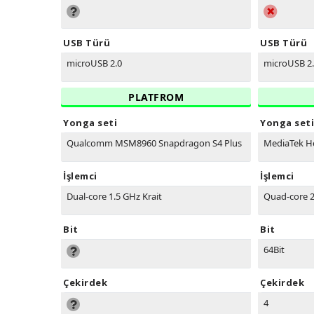
USB Türü
USB Türü
microUSB 2.0
microUSB 2
PLATFROM
Yonga seti
Yonga seti
Qualcomm MSM8960 Snapdragon S4 Plus
MediaTek H
İşlemci
İşlemci
Dual-core 1.5 GHz Krait
Quad-core 2
Bit
Bit
64Bit
Çekirdek
Çekirdek
4