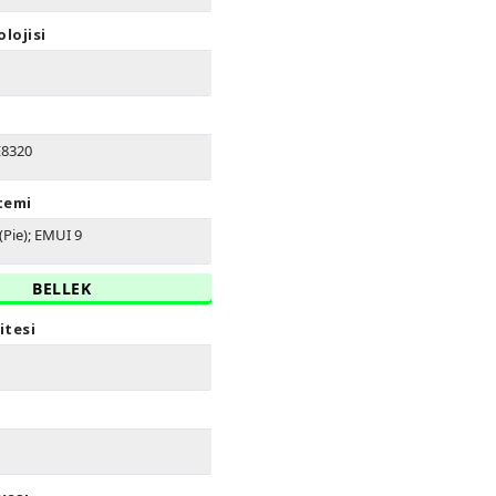
lojisi
E8320
stemi
(Pie); EMUI 9
BELLEK
itesi