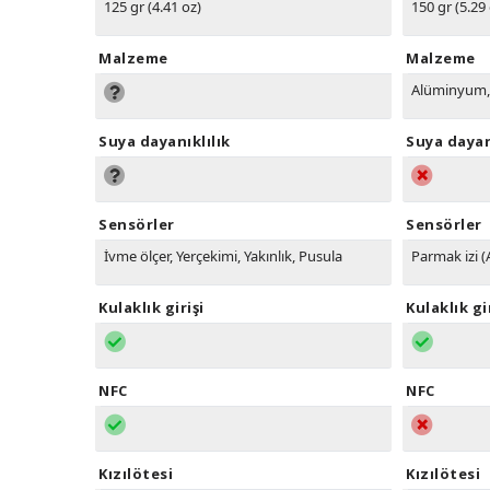
125 gr (4.41 oz)
150 gr (5.29
Malzeme
Malzeme
Alüminyum
Suya dayanıklılık
Suya dayan
Sensörler
Sensörler
İvme ölçer, Yerçekimi, Yakınlık, Pusula
Parmak izi (A
Kulaklık girişi
Kulaklık gi
NFC
NFC
Kızılötesi
Kızılötesi