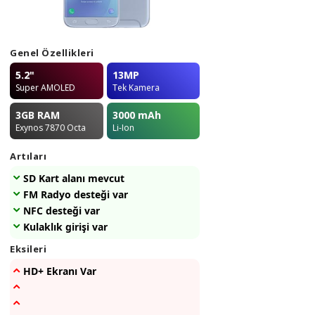
Genel Özellikleri
5.2"
13MP
Super AMOLED
Tek Kamera
3GB
RAM
3000
mAh
Exynos 7870 Octa
Li-Ion
Artıları
SD Kart alanı mevcut
FM Radyo desteği var
NFC desteği var
Kulaklık girişi var
Eksileri
HD+ Ekranı Var