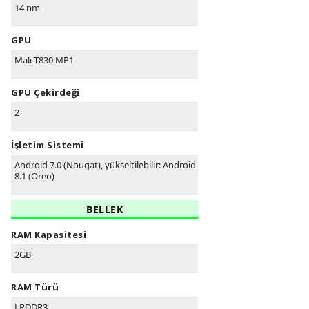
14 nm
GPU
Mali-T830 MP1
GPU Çekirdeği
2
İşletim Sistemi
Android 7.0 (Nougat), yükseltilebilir: Android
8.1 (Oreo)
BELLEK
RAM Kapasitesi
2GB
RAM Türü
LPDDR3