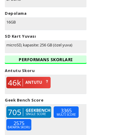
Depolama
16GB
SD Kart Yuvası
microSD, kapasite: 256 GB (özel yuva)
PERFORMANS SKORLARI
Antutu Skoru
46k
ANTUTU
Geek Bench Score
705
GEEKBENCH
3365
SINGLE SCORE
MULTI SCORE
2575
BATARYA SKORU