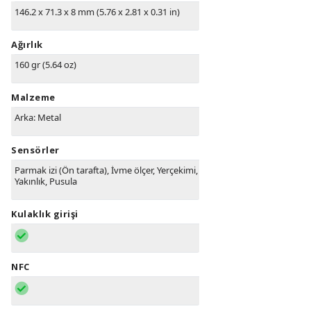
146.2 x 71.3 x 8 mm (5.76 x 2.81 x 0.31 in)
Ağırlık
160 gr (5.64 oz)
Malzeme
Arka: Metal
Sensörler
Parmak izi (Ön tarafta), İvme ölçer, Yerçekimi,
Yakınlık, Pusula
Kulaklık girişi
NFC