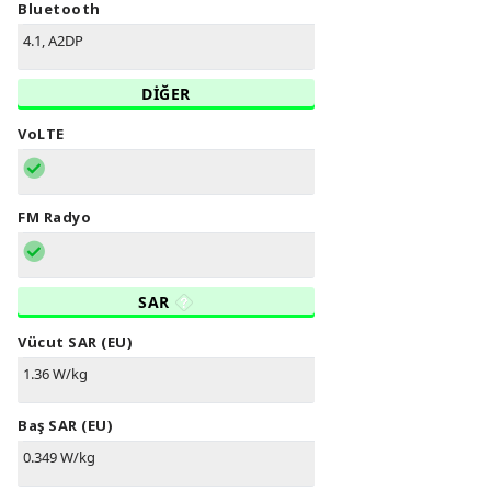
Bluetooth
4.1, A2DP
DİĞER
VoLTE
FM Radyo
SAR
Vücut SAR (EU)
1.36 W/kg
Baş SAR (EU)
0.349 W/kg