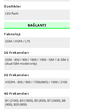
Özellikler
LED flash
BAĞLANTI
Teknoloji
GSM / HSPA / LTE
2G Frekansları
GSM - 850 / 900 / 1800 / 1900 - SIM 1 & SIM 2
(dual-SIM model only)
3G Frekansları
HSDPA - 850 / 900 / 1700(AWS) / 1900 / 2100
4G Frekansları
B1
(2100)
, B3
(1800)
, B5
(850)
, B7
(2600)
, B8
(900)
, B20
(800)