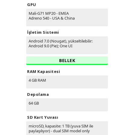
GPU
Mali-G71 MP20 - EMEA
Adreno 540 - USA & China
İşletim Sistemi
Android 7.0 (Nougat), yükseltilebilir:
Android 9.0 (Pie); One UI
BELLEK
RAM Kapasitesi
4 GB RAM
Depolama
64 GB
SD Kart Yuvası
microSD, kapasite: 1 TB (yuva SIM ile
paylaşılıyor) - dual SIM model only