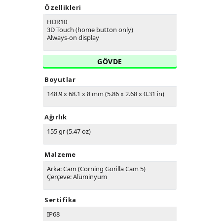
Özellikleri
HDR10
3D Touch (home button only)
Always-on display
GÖVDE
Boyutlar
148.9 x 68.1 x 8 mm (5.86 x 2.68 x 0.31 in)
Ağırlık
155 gr (5.47 oz)
Malzeme
Arka: Cam (Corning Gorilla Cam 5)
Çerçeve: Alüminyum
Sertifika
IP68