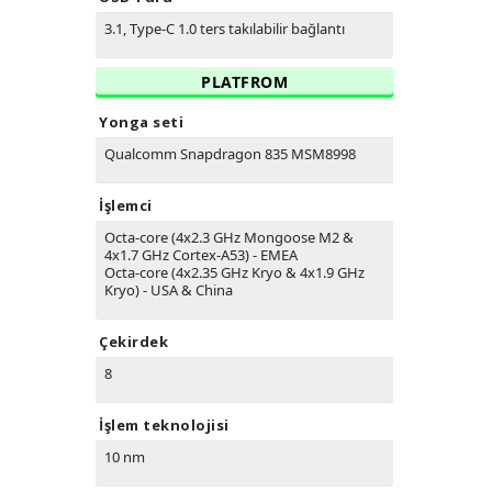
3.1, Type-C 1.0 ters takılabilir bağlantı
PLATFROM
Yonga seti
Qualcomm Snapdragon 835 MSM8998
İşlemci
Octa-core (4x2.3 GHz Mongoose M2 &
4x1.7 GHz Cortex-A53) - EMEA
Octa-core (4x2.35 GHz Kryo & 4x1.9 GHz
Kryo) - USA & China
Çekirdek
8
İşlem teknolojisi
10 nm