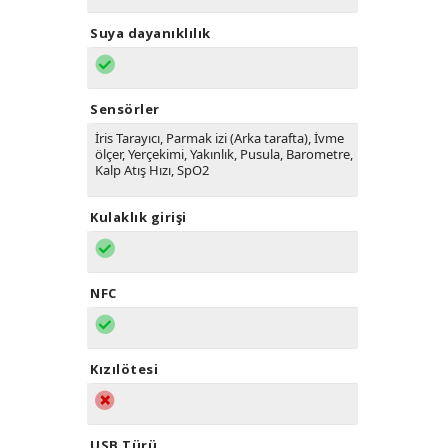
Suya dayanıklılık
Sensörler
İris Tarayıcı, Parmak izi (Arka tarafta), İvme
ölçer, Yerçekimi, Yakınlık, Pusula, Barometre,
Kalp Atış Hızı, SpO2
Kulaklık girişi
NFC
Kızılötesi
USB Türü