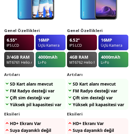
Genel Özellikleri
Genel Özellikleri
6.55"
16MP
6.52"
16MP
IPS LCD
Üçlü Kamera
IPS LCD
Üçlü Kamera
3/4GB
RAM
4000
mAh
4GB
RAM
4000
mAh
MT6761 Helio A22
Li-Po
MT6762 Helio P22
Li-Po
Artıları
Artıları
SD Kart alanı mevcut
SD Kart alanı mevcut
FM Radyo desteği var
FM Radyo desteği var
Çift sim desteği var
Çift sim desteği var
Yüksek pil kapasitesi var
Yüksek pil kapasitesi var
Eksileri
Eksileri
HD+ Ekranı Var
HD+ Ekranı Var
Suya dayanıklı değil
Suya dayanıklı değil