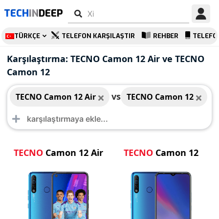
TECH
IN
DEEP
TÜRKÇE
TELEFON KARŞILAŞTIR
REHBER
TELEFO
TECNO Camon 12 Air
TECNO Camon 12
Karşılaştırma: TECNO Camon 12 Air ve TECNO
Camon 12
vs
TECNO Camon 12 Air
TECNO Camon 12
TECNO
Camon 12 Air
TECNO
Camon 12