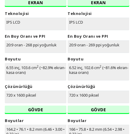
EKRAN
EKRAN
Teknolojisi
Teknolojisi
IPS LCD
IPS LCD
En Boy Oranı ve PPI
En Boy Oranı ve PPI
20:9 oran - 268 ppi yoğunluk
20:9 oran - 269 ppi yoğunluk
Boyutu
Boyutu
2
2
6.55 inç, 103.6 cm
(~82.9% ekran-
6.52 inç, 102.6 cm
(~81.6% ekran-
kasa oranı)
kasa oranı)
Çözünürlüğü
Çözünürlüğü
720 x 1600 piksel
720 x 1600 piksel
GÖVDE
GÖVDE
Boyutlar
Boyutlar
164.2
•
76.1
•
8.2 mm (6.46
•
3.00
•
166
•
75.8
•
8.2 mm (6.54
•
2.98
•