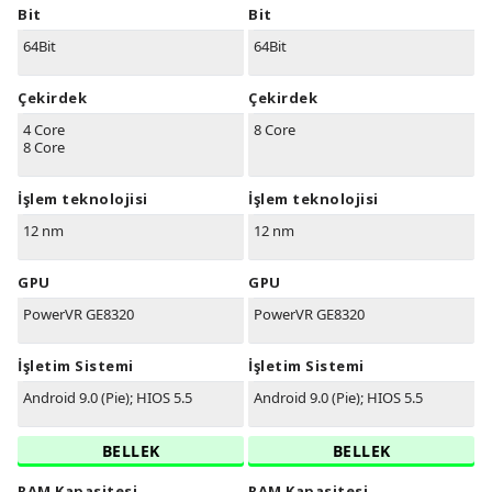
Bit
Bit
64Bit
64Bit
Çekirdek
Çekirdek
4 Core
8 Core
8 Core
İşlem teknolojisi
İşlem teknolojisi
12 nm
12 nm
GPU
GPU
PowerVR GE8320
PowerVR GE8320
İşletim Sistemi
İşletim Sistemi
Android 9.0 (Pie); HIOS 5.5
Android 9.0 (Pie); HIOS 5.5
BELLEK
BELLEK
RAM Kapasitesi
RAM Kapasitesi